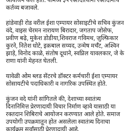
कर्तव्य बजावले.
हांडेवाड़ी रोड वरील ईशा एम्पायर सोसाइटीचे सचिव कुंजन
वंदे, वाइस चेरमन नारायण बिरादार, जगताप जोसेफ,
प्रवीण बढ़े, मुकेश डोडीया,शिवराज गविमथ, ज़ुल्फ़िकार
कुरने, नितेश धोटे, इक़बाल सय्यद, उन्मेष मर्चँट, अश्विन
झाड़े, विनोद काळे, संतोष दूधाने, स्वप्निल यावलकार, जे के
राणा यांनी मेहनत घेतली.
यावेळी ओम ब्लड सेंटरचे डॉक्टर कर्मचारी ईशा एम्पायर
सोसायटीचे पदाधिकारी व नागरिक उपस्थित होते.
कुंजन वदे यांनी सांगितले की, देशाच्या स्वातंत्र्य
दिनानिमित्त प्रेरणादायी विचार निर्माण व्हावे यासाठी या
रक्तदान शिबिराचे आयोजन करण्यात आले होते. समाज
उपयोगी उपक्रमातून होत असलेला स्वातंत्र्य दिनाचा
कार्यक्रम सर्वांसाठी प्रेरणादायी आहे.