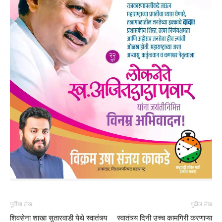
पूर्वीचा लेख
पुढील लेख
शिवसेना शाखा सुतारवाडी येथे स्वातंत्र्य
स्वातंत्र्य दिनी उच्च कामगिरी करणाऱ्या