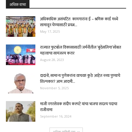
अधिक वाचा
अधिकाधिक असंघटित कामगारांना ई – श्रमिक कार्ड मध्ये
सामावून घेण्यासाठी प्रयत्न...
May 17, 2025
राज्यात फुटबॉल विकासासाठी जर्मनीतील ‘बुंदेसलिगा’सोबत
महत्वाचा सामंजस्य करार
August 28, 2023
दादांनो, सामान्य पुणेकरांना वाचवा! कुठे आहेत नव्या पुण्याचे
शिल्पकार? आम आदमी...
November 5, 2025
माजी नगरसेवक संदीप कस्पटे यांचा भाजपा सदस्य पदाचा
राजीनामा
September 16, 2024
अधिक माहिती पहा