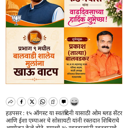
हडपसर : १५ ऑगस्ट या स्वतंत्रदिनी यासाठी ओम ब्लड सेंटर
आणि ईशा एम्पाअर चे सोसायटी यांनी रक्तदान शिबिराचे
आयोजन केले होते. यामध्ये ३५ रक्तदात्यांनी रक्तदानाचे