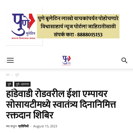
घर
पुणे
पुणे
पुणे -उपनगर
हांडेवाडी रोडवरील ईशा एम्पायर
सोसायटीमध्ये स्वातंत्र्य दिनानिमित्त
रक्तदान शिबिर
च्या कडून
प्रतिनिधी
-
August 15, 2023