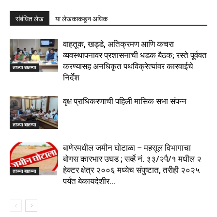
संबंधित लेख
या लेखकाकडून अधिक
वाहतूक, खड्डे, अतिक्रमण आणि कचरा
व्यवस्थापनावर प्रशासनाची धडक बैठक; रस्ते पूर्ववत
करण्यासह अनधिकृत पथविक्रेत्यांवर कारवाईचे
ताज्या बातम्या
निर्देश
वृक्ष प्राधिकरणाची पहिली मासिक सभा संपन्न
ताज्या बातम्या
बाणेरमधील जमीन घोटाळा – महसूल विभागाचा
बोगस कारभार उघड ; सर्व्हे नं. ३३/२पै/१ मधील २
हेक्टर क्षेत्र २००६ मध्येच संपुष्टात, तरीही २०२५
ताज्या बातम्या
पर्यंत बेकायदेशीर...