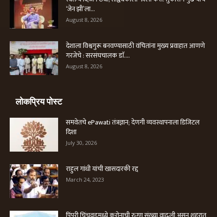
‘जेन झी’ला...
August 8, 2026
देशाला विश्वगुरू बनवण्यासाठी वंचितांना मुख्य प्रवाहात आणणे
गरजेचे : सरसंघचालक डाॅ....
August 8, 2026
लोकप्रिय पोस्ट
समवेतचे ePawati तंत्रज्ञान; देणगी व्यवस्थापनाला डिजिटल
दिशा
July 30, 2026
राहुल गांधी यांची खासदारकी रद्द
March 24, 2023
पिंपरी चिंचवडमध्ये करोनाची रुग्ण संख्या वाढली असून शहरात