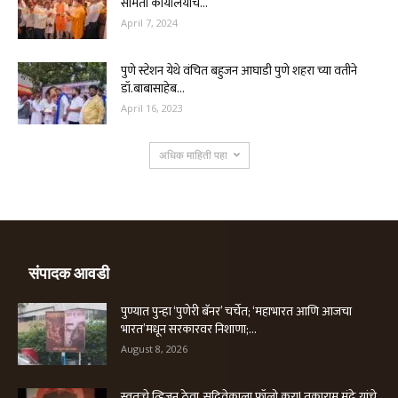
समिती कार्यालयाचे...
April 7, 2024
पुणे स्टेशन येथे वंचित बहुजन आघाडी पुणे शहरा च्या वतीने
डॉ.बाबासाहेब...
April 16, 2023
अधिक माहिती पहा
संपादक आवडी
पुण्यात पुन्हा ‘पुणेरी बॅनर’ चर्चेत; ‘महाभारत आणि आजचा
भारत’मधून सरकारवर निशाणा;...
August 8, 2026
स्वतःचे व्हिजन ठेवा, सद्विवेकाला फॉलो करा! तुकाराम मुंढे यांचे