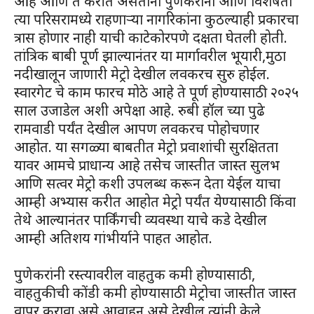
आहे आणि ते करीत असताना पुणेकरांना आणि विशेषता
त्या परिसरामध्ये राहणाऱ्या नागरिकांना कुठल्याही प्रकारचा
त्रास होणार नाही याची काटेकोरपणे दक्षता घेतली होती.
तांत्रिक बाबी पूर्ण झाल्यानंतर या मार्गावरील भूयारी,मुठा
नदीखालून जाणारी मेट्रो देखील लवकरच सुरु होईल.
स्वारगेट चे काम फारच मोठे आहे ते पूर्ण होण्यासाठी २०२५
साल उजाडेल अशी अपेक्षा आहे. रुबी हॉल च्या पुढे
रामवाडी पर्यंत देखील आपण लवकरच पोहोचणार
आहोत. या सगळ्या बाबतीत मेट्रो प्रवाशांची सुरक्षितता
यावर आमचे प्राधान्य आहे तसेच जास्तीत जास्त सुलभ
आणि सत्वर मेट्रो कशी उपलब्ध करून देता येईल याचा
आम्ही अभ्यास करीत आहोत मेट्रो पर्यंत येण्यासाठी किंवा
तेथे आल्यानंतर पार्किंगची व्यवस्था याचे कडे देखील
आम्ही अतिशय गांभीर्याने पाहत आहोत.
पुणेकरांनी रस्त्यावरील वाहतुक कमी होण्यासाठी,
वाहतुकीची कोंडी कमी होण्यासाठी मेट्रोचा जास्तीत जास्त
वापर करावा असे आवाहन असे देखील त्यांनी केले.