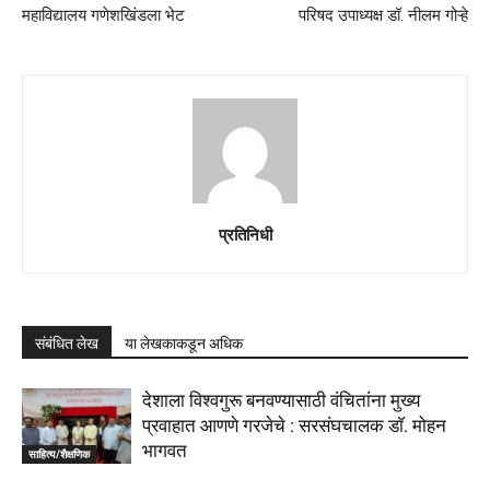
महाविद्यालय गणेशखिंडला भेट
परिषद उपाध्यक्ष डॉ. नीलम गोऱ्हे
प्रतिनिधी
संबंधित लेख
या लेखकाकडून अधिक
देशाला विश्वगुरू बनवण्यासाठी वंचितांना मुख्य
प्रवाहात आणणे गरजेचे : सरसंघचालक डाॅ. मोहन
भागवत
साहित्य/शैक्षणिक