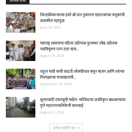
अधिक वाचा
जिल्हाधिकाऱ्यांच्या हस्ते श्री संत तुकाराम महाराजांच्या पादुकांची
शासकीय महापूजा
June 19, 2025
महाराष्ट्र शासनाचा पहिला उद्योगरत्न पुरस्कार ज्येष्ठ उद्योजक
पद्मविभूषण रतन टाटा यांना...
August 19, 2023
राहुल गांधी यांची वाढती लोकप्रियता बघून भाजप आणि त्यांच्या
मित्रपक्षांच्या पायाखालची...
September 19, 2024
सुतारवाडी दफनभूमी मधील मस्जिदच्या अनधिकृत बांधकामावर
पुणे महानगरपालिकेची कारवाई
August 31, 2024
अधिक माहिती पहा