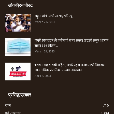
लोकप्रिय पोस्ट
राहुल गांधी यांची खासदारकी रद्द
March 24, 2023
पिंपरी चिंचवडमध्ये करोनाची रुग्ण संख्या वाढली असून शहरात
सध्या ११९ सक्रिय...
March 29, 2023
भगवान महावीरांची अहिंसा, अपरिग्रह व अनेकांताची शिकवण
आज अधिक प्रासंगिक- राज्यपालभगवान...
April 5, 2023
प्रसिद्ध प्रकार
राज्य
716
पुणे -उपनगर
1384