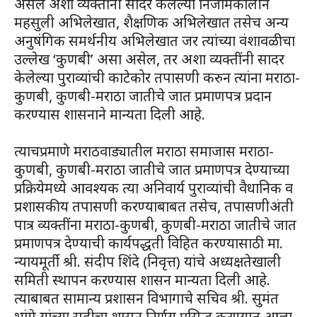
असेल अशा व्यक्तींनी सादर केलेल्या निजामकालीन
महसुली अभिलेखात, शैक्षणिक अभिलेखात तसेच अन्य
अनुषंगिक समर्थनीय अभिलेखात जर त्यांच्या वंशावळीचा
उल्लेख ‘कुणबी’ असा असेल, तर अशा व्यक्तींनी सादर
केलेल्या पुराव्यांची काटेकोर तपासणी करुन त्यांना मराठा-
कुणबी, कुणबी-मराठा जातीचे जात प्रमाणपत्र प्रदान
करण्यास शासनाने मान्यता दिली आहे.
त्याचप्रमाणे मराठवाड्यातील मराठा समाजास मराठा-
कुणबी, कुणबी-मराठा जातीचे जात प्रमाणपत्र देण्याच्या
प्रक्रियेमध्ये आवश्यक त्या अनिवार्य पुराव्यांची वैधानिक व
प्रशासकीय तपासणी करण्याबाबत तसेच, तपासणीअंती
पात्र व्यक्तींना मराठा-कुणबी, कुणबी-मराठा जातीचे जात
प्रमाणपत्र देण्याची कार्यपद्धती विहित करण्यासाठी मा.
न्यायमूर्ती श्री. संदीप शिंदे (निवृत्त) यांचे अध्यक्षतेखाली
समिती स्थापन करण्यास शासन मान्यता दिली आहे.
त्याबाबत सामान्य प्रशासन विभागाचे सचिव श्री. सुमंत
भांगे यांच्या सहीचा शासन निर्णय प्रसिद्ध करण्यात आला