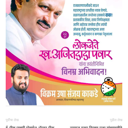
पूर्वीचा लेख
पुढील लेख
ई-पीक पाहणी मोबाईल ॲपवर पीक
रायगड ग्रुप निम्हण मळा यांच्यावतीने