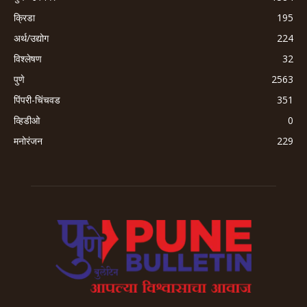
क्रिडा
195
अर्थ/उद्योग
224
विश्लेषण
32
पुणे
2563
पिंपरी-चिंचवड
351
व्हिडीओ
0
मनोरंजन
229