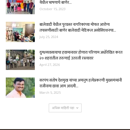
येथील भाषणाचे बाणेर...
October 15, 2023
बालेवाडी येथील पूरग्रस्त नागरिकांच्या मोफत आरोग्य
तपासणीसाठी बाणेर बालेवाडी मेडिकल असोसिएशनचा...
July 25, 2024
दुग्धव्यवसायाचा हवामानावर होणारा परिणाम अधोरेखित करत
२० शहरांतील तरुणाई उतरली रस्त्यावर
April 27, 2026
सरपंच संतोष देशमुख यांच्या अमानुष हत्येप्रकरणी मुख्यमंत्र्यांनी
राजीनामा द्यावा आम आदमी...
March 5, 2025
अधिक माहिती पहा