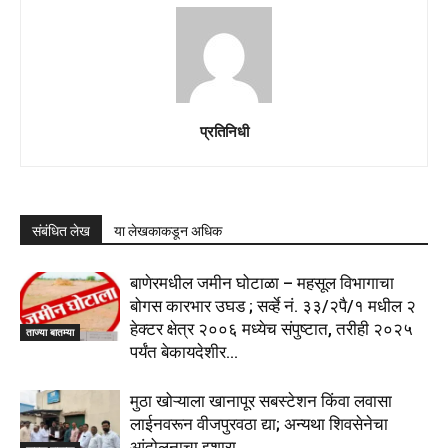
प्रतिनिधी
संबंधित लेख
या लेखकाकडून अधिक
बाणेरमधील जमीन घोटाळा – महसूल विभागाचा
बोगस कारभार उघड ; सर्व्हे नं. ३३/२पै/१ मधील २
हेक्टर क्षेत्र २००६ मध्येच संपुष्टात, तरीही २०२५
ताज्या बातम्या
पर्यंत बेकायदेशीर...
मुठा खोऱ्याला खानापूर सबस्टेशन किंवा लवासा
लाईनवरून वीजपुरवठा द्या; अन्यथा शिवसेनेचा
आंदोलनाचा इशारा