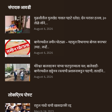
संपादक आवडी
मुळशीतील मुलखेड गावात पहाटे दरोडा; दोन घरांवर हल्ला, ३०
तोळे सोने,...
August 6, 2026
बाणेरमधील जमीन घोटाळा – महसूल विभागाचा बोगस कारभार
उघड ; सर्व्हे...
August 6, 2026
मोरेश्वर बालवडकर यांच्या पाठपुराव्याला यश; बालेवाडी-
बाणेरमधील खड्डेमय रस्त्यांची प्रशासनाकडून पाहणी, तातडीने...
August 6, 2026
लोकप्रिय पोस्ट
राहुल गांधी यांची खासदारकी रद्द
March 24, 2023