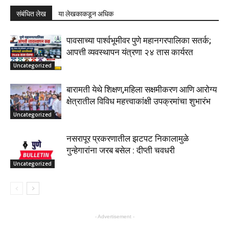
संबंधित लेख
या लेखकाकडून अधिक
पावसाच्या पार्श्वभूमीवर पुणे महानगरपालिका सतर्क;
आपत्ती व्यवस्थापन यंत्रणा २४ तास कार्यरत
Uncategorized
बारामती येथे शिक्षण,महिला सक्षमीकरण आणि आरोग्य
क्षेत्रातील विविध महत्त्वाकांक्षी उपक्रमांचा शुभारंभ
Uncategorized
नसरापूर प्रकरणातील झटपट निकालामुळे
गुन्हेगारांना जरब बसेल : दीप्ती चवधरी
Uncategorized
- Advertisement -