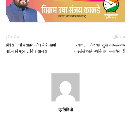
पूर्वीचा लेख
पुढील लेख
इंदिरा गांधी वसाहत औंध येथे महर्षी
स्वतःला ओळखा; सुख आपल्यातच
वाल्मिकी प्रकट दिन साजरा
दडलेले आहे -अविनाश धर्माधिकारी
प्रतिनिधी