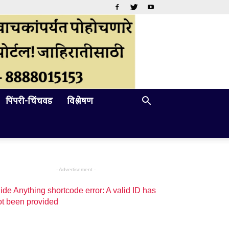
पिंपरी-चिंचवड
विश्लेषण
- Advertisement -
ide Anything shortcode error: A valid ID has
ot been provided