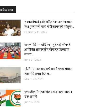
अधिक वाचा
राज्यसभेमध्ये बजेट वरील भाषणात खासदार
मेधा कुलकर्णी यांनी मोदी सरकारचे कौतुक...
February 11, 2025
पाषाण येथे नगरसेविका मयुरीताई कोकाटे
आयोजित आंतरराष्ट्रीय योग दिन उत्साहात
साजरा...
June 21, 2026
मुस्लिम समाज बांधवांचे वतीने महाड चवदार
तळा येथे समता दिन व...
March 22, 2025
पुण्यातील निसटता विजय भाजपाला आव्हान
ठरू शकतो
June 2, 2024