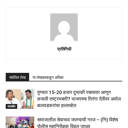
प्रतिनिधी
संबंधित लेख
या लेखकाकडून अधिक
पुण्यात 15-20 हजार दुचाकी रस्त्यावर आणून
कसली राष्ट्रभक्ती? भाजपच्या तिरंगा रॅलीवर अमोल
बालवडकरांचा हल्लाबोल
राजकीय
समाजातील सेवाभाव जपण्याची गरज – (नि) विशेष
पोलीस महानिरीक्षक विठ्ठल जाधव