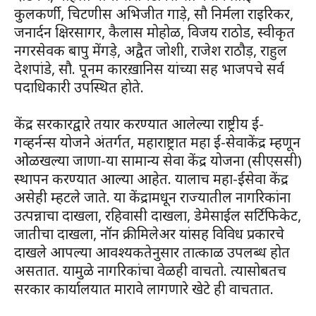
कुलकर्णी, चिटणीस अभिजीत गाड़े, सौ निर्मला राइरिकर,
जनार्दन क्षिरसागर, कैलास मोहोळ, विजय राठोड, स्वीकृत
नगरसेवक बापु मेंगड़े, अद्वैत जोशी, राजेश राठौड़, राहुल
देशपांडे, सौ. पूनम कारख़ानिस यांच्या सह भाजपचे सर्व
पदाधिकारी उपस्थित होते.
केंद्र सरकारद्वारे तयार करण्यात आलेल्या राष्ट्रीय ई-
गव्हर्नन्स योजने अंतर्गत, महाराष्ट्रात महा ई-सेवाकेंद्र म्हणून
ओळखल्या जाणा-या सामान्य सेवा केंद्र योजना (सीएससी)
स्थापन करण्यात आल्या आहेत. यालाच महा-ईसेवा केंद्र
असेही म्हटले जाते. या केंद्रामधून राज्यातील नागरिकांना
उत्पन्नाचा दाखला, रहिवासी दाखला, डेमेसाईल सर्टिफिकेट,
जातीचा दाखला, नॉन क्रीमिलेअर यांसह विविध प्रकारचे
दाखले आपल्या आवश्यकतेनुसार तात्काळ उपलब्ध होत
असतात. यामुळे नागरिकांचा वेळही वाचतो. त्यासोबतच
सरकार कार्यालयात मारावे लागणारे खेटे ही वाचतात.‌