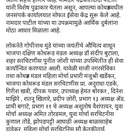
यांनी विशेष पुढाकार घेतला असून, आपल्या कोथरुडमधील
जनसंपर्क कार्यालयात मोफत ईसेवा केंद्र सुरू केले आहे.
नामदार पाटील यांच्या या उपक्रमामुळे आर्थिक दुर्बलांना
मोठा आधार मिळाला आहे.
लोकनेते गोपीनाथ मुंडे यांच्या जयंतीचे औचित्य साधून
भाजपा दक्षिण कोथरूड मंडल अध्यक्ष डॉ संदीप बुटाला,
शहर सरचिटणीस पुनीत जोशी यांच्या उपस्थितीत ही सेवा
कार्यान्वित करण्यात आली. यावेळी माजी नगरसेविका
तथा कोथरुड मंडल महिला मोर्चा प्रभारी मंजुश्री खर्डेकर,
भाजपा कोथरूड मंडल सरचिटणीस प्रा. अनुराधा एडके,
गिरीश खत्री, दीपक पवार, उपाध्यक्ष हेमंत बोरकर , दिनेश
माझिरे , शंतनू खिलारे, प्रदीप ज़ोरी, प्रभाग १३ अध्यक्ष ॲड.
प्राची बगाटे, प्रभाग ११ चे अध्यक्ष अशुतोष वैशंपायन, युवा
मोर्चा अध्यक्ष अमित तोरडमल, युवा मोर्चा सरचिटनीस
कुणाल तोंडे, झोपडपट्टी आघाडी अध्यक्ष बाळासाहेब
दांडेकर, महिला मोर्चा सरचिटनिस सौ केतकीताई