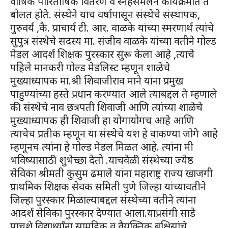
वार्षिक पारितोषिक वितरण व स्नेहसंमेलन कार्यक्रमात ते
बोलत होते. संस्थेने याच वर्षापासून संस्थेचे संस्थापक,
गुरुवर्य ,कै. प्राचार्य टी. आर. वाळके यांच्या स्मरणार्थ त्यांचे
सुपुत्र संस्थेचे सदस्य मा. संजीव वाळके यांच्या वतीने गोल्ड
मेडल आदर्श शिक्षक पुरस्कार सुरू केला आहे ,त्याचे
पहिले मानकरी गोल्ड मेडलिस्ट म्हणून शाळेचे
मुख्याध्यापक मा.श्री शिवाजीराव माने यांना प्रमुख
पाहुण्यांच्या हस्ते प्रधान करण्यात आले त्याबद्दल ते म्हणाले
की संस्थेचे नाव छत्रपती शिवाजी आणि त्यांच्या शाळेचे
मुख्याध्यापक ही शिवाजी हा योगायोगच आहे आणि
त्याचेच प्रतीक म्हणून या संस्थेचे यश हे वाकण्या जोगे आहे
म्हणूनच त्यांना हे गोल्ड मेडल मिळत आहे. त्यांना मी
भविष्यासाठी शुभेच्छा देतो .याचवेळी संस्थेच्या ज्येष्ठ
सेविका श्रीमती कुसुम ढमाले यांना महाराष्ट्र राज्य खाजगी
प्राथमिक शिक्षक सेवक समिती पुणे जिल्हा यांच्यावतीने
जिल्हा पुरस्कार मिळाल्याबद्दल संस्थेच्या वतीने त्यांना
आदर्श सेविका पुरस्कार देण्यात आला.याप्रसंगी साडे
पाचशे विद्यार्थ्यांना सामूहिक व वैयक्तिक बक्षिसांचे