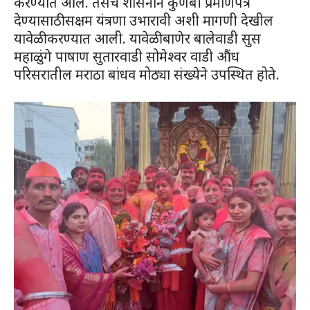
करण्यात आले. तसेच शासनाने कुणबी प्रमाणपत्र
देण्यासाठी सक्षम यंत्रणा उभारावी अशी मागणी देखील
यावेळी करण्यात आली. यावेळी बाणेर बालेवाडी सुस
महाळुंगे पाषाण सुतारवाडी सोमेश्वर वाडी औंध
परिसरातील मराठा बांधव मोठ्या संख्येने उपस्थित होते.