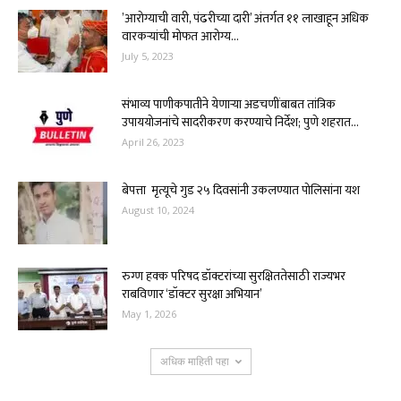
’आरोग्याची वारी, पंढरीच्या दारी’ अंतर्गत ११ लाखाहून अधिक
वारकऱ्यांची मोफत आरोग्य...
July 5, 2023
संभाव्य पाणीकपातीने येणाऱ्या अडचणींबाबत तांत्रिक
उपाययोजनांचे सादरीकरण करण्याचे निर्देश; पुणे शहरात...
April 26, 2023
बेपत्ता मृत्यूचे गुड २५ दिवसांनी उकलण्यात पोलिसांना यश
August 10, 2024
रुग्ण हक्क परिषद डॉक्टरांच्या सुरक्षिततेसाठी राज्यभर
राबविणार ‘डॉक्टर सुरक्षा अभियान’
May 1, 2026
अधिक माहिती पहा