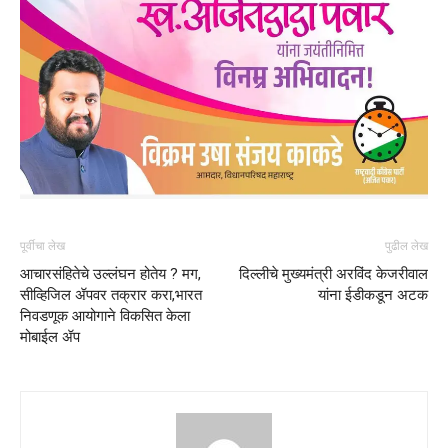
पूर्वीचा लेख
पुढील लेख
आचारसंहितेचे उल्लंघन होतेय ? मग,
दिल्लीचे मुख्यमंत्री अरविंद केजरीवाल
सीव्हिजिल ॲपवर तक्रार करा,भारत
यांना ईडीकडून अटक
निवडणूक आयोगाने विकसित केला
मोबाईल ॲप