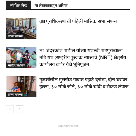
संबंधित लेख
या लेखकाकडून अधिक
वृक्ष प्राधिकरणाची पहिली मासिक सभा संपन्न
ताज्या बातम्या
ना. चंद्रकांत पाटील यांच्या यशस्वी पाठपुराव्याला
मोठे यश ;राष्ट्रीय पुस्तक न्यासाचे (NBT) क्षेत्रीय
कार्यालय बाणेर येथे भूमिपूजन
साहित्य/शैक्षणिक
मुळशीतील मुलखेड गावात पहाटे दरोडा; दोन घरांवर
हल्ला, ३० तोळे सोने, ३० तोळे चांदी व रोकड लंपास
ताज्या बातम्या
- Advertisement -