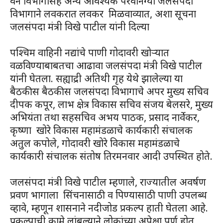
वन विभागासह अन्य आवश्यक परवानग्या जलसंपदा
विभागाने लवकरात लवकर मिळवाव्यात, अशा सूचना
जलसंपदा मंत्री विखे पाटील यांनी दिल्या
पश्चिम वाहिनी नद्यांचे पाणी गोदावरी खोऱ्यात
वळविण्याबाबतचा आढावा जलसंपदा मंत्री विखे पाटील
यांनी घेतला. सह्याद्री अतिथी गृह येथे झालेल्या या
बैठकीस बैठकीस जलसंपदा विभागाचे अपर मुख्य सचिव
दीपक कपूर, लाभ क्षेत्र विकास सचिव संजय बेलसरे, मुख्य
अभियंता तथा सहसचिव अभय पाठक, प्रसाद नार्वेकर,
कृष्णा खोरे विकास महामंडळाचे कार्यकारी संचालक
अतुल कपोले, गोदावरी खोरे विकास महामंडळाचे
कार्यकारी संचालक संतोष तिरमनवार आदी उपस्थित होते.
जलसंपदा मंत्री विखे पाटील म्हणाले, राज्यातील अवर्षण
प्रवण भागाला सिंचनासाठी व पिण्यासाठी पाणी उपलब्ध
व्हावे, म्हणून शासनाने नदीजोड प्रकल्प हाती घेतला आहे.
प्रकल्पाची कामे लांबल्याने लोकांच्या अपेक्षा पूर्ण होत