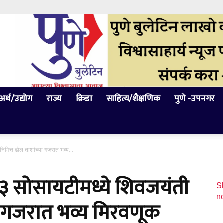
अर्थ/उद्योग
राज्य
क्रिडा
साहित्य/शैक्षणिक
पुणे -उपनगर
िमित्त ढोल ताशांच्या गजरात भव्य...
र ३ सोसायटीमध्ये शिवजयंती
Sl
n
या गजरात भव्य मिरवणूक