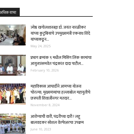
अधिक वाचा
ज्येष्ठ खगोलशास्त्रज्ञ डॉ. जयंत नारळीकर
यांच्या कुटुंबियांचे उपमुख्यमंत्री एकनाथ शिंदे
यांच्याकडून...
May 24, 2025
प्रभाग क्रमांक ९ मधील मिसिंग लिंक कामांचा
आयुक्तांसमवेत चंद्रकांत दादा पाटील...
February 10, 2026
महाविकास आघाडीने आमच्या योजना
चोरल्या; मुख्यमंत्र्यांचा हल्लाबोल महायुतीचे
छत्रपती शिवाजीनगर मतदार...
November 8, 2024
आरोग्याची वारी, पंढरीच्या दारी ! लहू
बालवडकर सोशल वेल्फेअरचा उपक्रम
June 10, 2023