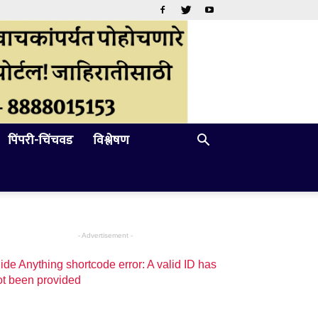
पिंपरी-चिंचवड
विश्लेषण
- Advertisement -
ide Anything shortcode error: A valid ID has
ot been provided