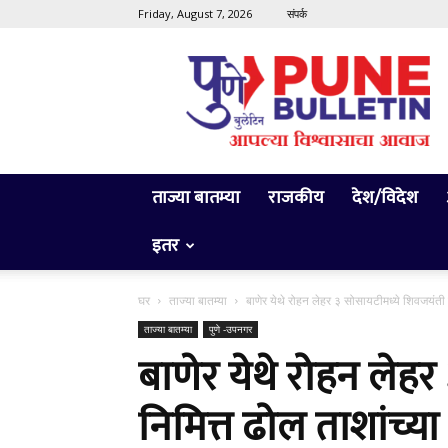
Friday, August 7, 2026
संपर्क
Pune
Bulletin
ताज्या बातम्या
राजकीय
देश/विदेश
इतर
घर
ताज्या बातम्या
बाणेर येथे रोहन लेहर ३ सोसायटीमध्ये शिवजयंती न
ताज्या बातम्या
पुणे -उपनगर
बाणेर येथे रोहन लेह
निमित्त ढोल ताशांच्