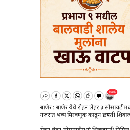
बाणेर : बाणेर येथे रोहन लेहर ३ सोसायटीमध्
गजरात भव्य मिरवणूक काढून छत्रपती शिवा
रोहन लेहर सोसायटीमध्ये शिवजयंती निमित्त