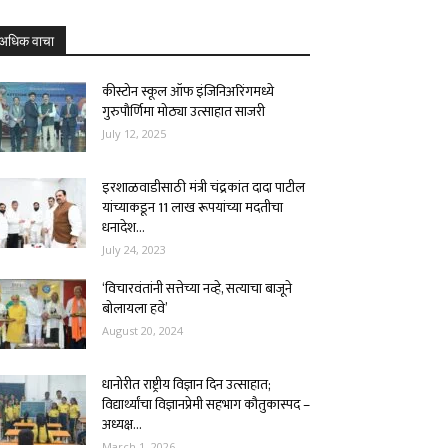
अधिक वाचा
कीस्टोन स्कूल ऑफ इंजिनिअरिंगमध्ये
गुरुपौर्णिमा मोठ्या उत्साहात साजरी
July 12, 2025
इरशाळवाडीसाठी मंत्री चंद्रकांत दादा पाटील
यांच्याकडून 11 लाख रूपयांच्या मदतीचा
धनादेश...
July 24, 2023
‘विचारवंतांनी सत्तेच्या नव्हे, सत्याचा बाजूने
बोलायला हवे’
August 20, 2024
धानोरीत राष्ट्रीय विज्ञान दिन उत्साहात;
विद्यार्थ्यांचा विज्ञानप्रेमी सहभाग कौतुकास्पद –
अध्यक्ष...
March 1, 2026