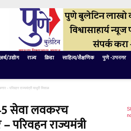
अर्थ/उद्योग
राज्य
क्रिडा
साहित्य/शैक्षणिक
पुणे -उपनगर
ार – परिवहन राज्यमंत्री माधुरी मिसाळ
 45 सेवा लवकरच
Sl
n
 परिवहन राज्यमंत्री