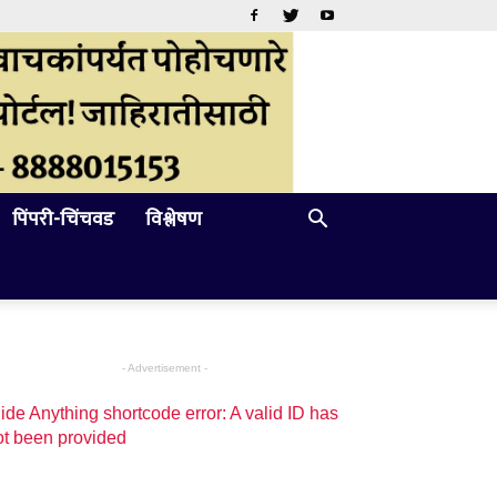
पिंपरी-चिंचवड
विश्लेषण
- Advertisement -
ide Anything shortcode error: A valid ID has
ot been provided