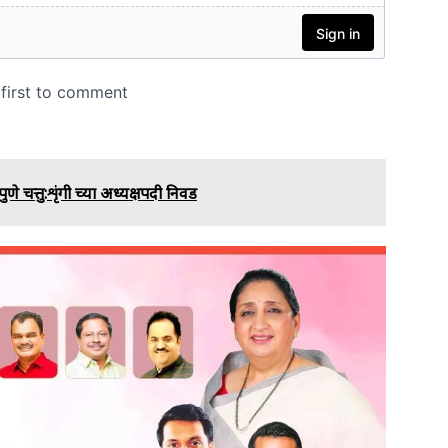
णे चत्तु:शृंगी च्या अध्यक्षपदी निवड