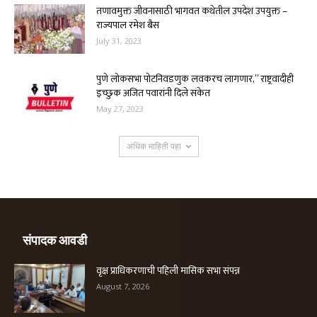
तणावमुक्त जीवनासाठी भागवत कथेतील उपदेश उपयुक्त –
राज्यपाल रमेश बैस
July 31, 2023
पुणे लोकसभा पोटनिवडणुक लवकरच लागणार,” राष्ट्रवादीही
इच्छुक अजित पवारांनी दिले संकेत
May 27, 2023
अधिक माहिती पहा
संपादक आवडी
वृक्ष प्राधिकरणाची पहिली मासिक सभा संपन्न
August 7, 2026