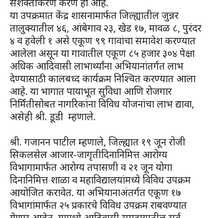
सशक्तीकरण करणे हा आहे.
या उपक्रमात केंद्र शासनामार्फत जिल्ह्यातील जुन्नर
तालुक्यातील ४६, आंबेगाव २३, खेड १७, मावळ ८, पुरंदर
४ व हवेली १ असे एकूण ९९ गावांचा समावेश करण्यात
आलेला असून या गावातील एकूण ८५ हजार ३०४ पेक्षा
अधिक आदिवासी लाभार्थ्यांना अभियानांतर्गत लाभ
देण्यासाठी कालबध्द कार्यक्रम निश्चित करण्यात आला
आहे. या भागात पायाभूत सुविधा आणि रोजगार
निर्मितीसोबत नागरिकांना विविध योजनांचा लाभ द्यावा,
असेही श्री. डूडी म्हणाले.
श्री. गजानन पाटील म्हणाले, जिल्ह्यात १९ जून रोजी
सिकलसेल आजार-जागृतीदिनानिमित्त आरोग्य
विभागामार्फत आरोग्य तपासणी व २१ जून योगा
दिनानिमित्त शाळा व महाविद्यालयांमध्ये विविध उपक्रम
आयोजित करावेत. या अभियानाअंतर्गत एकूण १७
विभागांमार्फत २५ प्रकारचे विविध उपक्रम राबवण्यात
येणार आहेत. यामध्ये आदिवासी समुदायातील सर्व