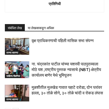
प्रतिनिधी
संबंधित लेख
या लेखकाकडून अधिक
वृक्ष प्राधिकरणाची पहिली मासिक सभा संपन्न
ताज्या बातम्या
ना. चंद्रकांत पाटील यांच्या यशस्वी पाठपुराव्याला
मोठे यश ;राष्ट्रीय पुस्तक न्यासाचे (NBT) क्षेत्रीय
कार्यालय बाणेर येथे भूमिपूजन
साहित्य/शैक्षणिक
मुळशीतील मुलखेड गावात पहाटे दरोडा; दोन घरांवर
हल्ला, ३० तोळे सोने, ३० तोळे चांदी व रोकड लंपास
ताज्या बातम्या