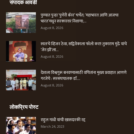
संपादक आवडी
पुण्यात पुन्हा ‘पुणेरी बॅनर’ चर्चेत; ‘महाभारत आणि आजचा
भारत’मधून सरकारवर निशाणा;...
August 8, 2026
स्वतःचे व्हिजन ठेवा, सद्विवेकाला फॉलो करा! तुकाराम मुंढे यांचे
‘जेन झी’ला...
August 8, 2026
देशाला विश्वगुरू बनवण्यासाठी वंचितांना मुख्य प्रवाहात आणणे
गरजेचे : सरसंघचालक डाॅ....
August 8, 2026
लोकप्रिय पोस्ट
राहुल गांधी यांची खासदारकी रद्द
March 24, 2023