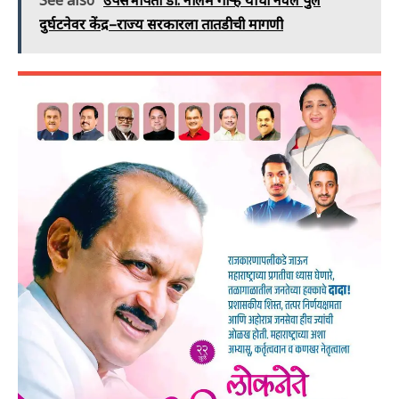
See also
उपसभापती डॉ. नीलम गोऱ्हे यांची नवले पुल
दुर्घटनेवर केंद्र–राज्य सरकारला तातडीची मागणी