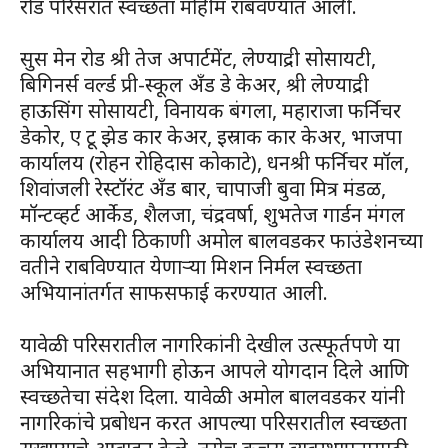
रोड परिसरात स्वच्छता मोहीम राबवण्यात आली.
सुस मेन रोड श्री तेज अपार्टमेंट, लेण्याद्री सोसायटी,
बिगिनर्स वर्ल्ड प्री-स्कूल अँड डे केअर, श्री लेण्याद्री
हाऊसिंग सोसायटी, विनायक बंगला, महाराजा फर्निचर
डेकोर, ए टू झेड कार केअर, इस्राक कार केअर, भाजपा
कार्यालय (रोहन रोहिदास कोकाटे), धनश्री फर्निचर मॉल,
शिवांजली रेस्टॉरंट अँड बार, चापाजी बुवा मित्र मंडळ,
मॉन्टव्हर्ट आर्केड, शैलजा, चंद्रवर्षा, शुभतेज गार्डन मंगल
कार्यालय आदी ठिकाणी अमोल बालवडकर फाउंडेशनच्या
वतीने राबविण्यात येणाऱ्या मिशन निर्मल स्वच्छता
अभियानांतर्गत साफसफाई करण्यात आली.
यावेळी परिसरातील नागरिकांनी देखील उत्स्फूर्तपणे या
अभियानात सहभागी होऊन आपले योगदान दिले आणि
स्वच्छतेचा संदेश दिला. यावेळी अमोल बालवडकर यांनी
नागरिकांचे प्रबोधन करत आपल्या परिसरातील स्वच्छता