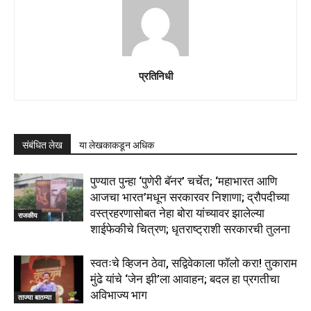
प्रतिनिधी
संबंधित लेख
या लेखकाकडून अधिक
पुण्यात पुन्हा ‘पुणेरी बॅनर’ चर्चेत; ‘महाभारत आणि
आजचा भारत’मधून सरकारवर निशाणा; द्रौपदीच्या
वस्त्रहरणासोबत नेहा बोरा यांच्यावर झालेल्या
राजकीय
शाईफेकीचे चित्रण; धृतराष्ट्राशी सरकारची तुलना
स्वतःचे व्हिजन ठेवा, सद्विवेकाला फॉलो करा! तुकाराम
मुंढे यांचे ‘जेन झी’ला आवाहन; बदल हा प्रगतीचा
अविभाज्य भाग
ताज्या बातम्या