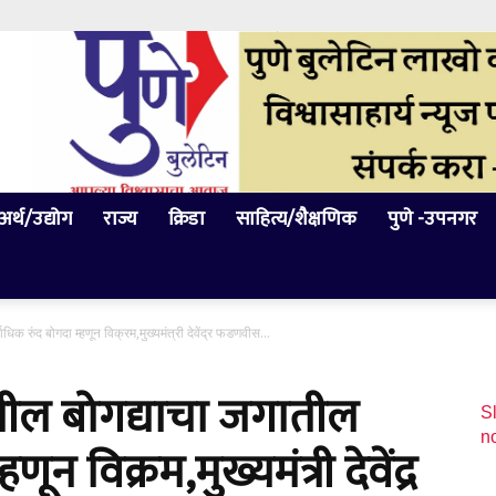
अर्थ/उद्योग
राज्य
क्रिडा
साहित्य/शैक्षणिक
पुणे -उपनगर
िक रुंद बोगदा म्हणून विक्रम,मुख्यमंत्री देवेंद्र फडणवीस...
ातील बोगद्याचा जगातील
Sl
n
ून विक्रम,मुख्यमंत्री देवेंद्र