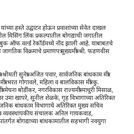
वीस यांच्या हस्ते उद्घाटन होऊन प्रवाशांच्या सेवेत दाखल
वरील मिसिंग लिंक प्रकल्पातील बोगद्याची जगातील
बुक ऑफ वर्ल्ड रेकॉर्डमध्ये नोंद झाली आहे. याबाबतचे
 जागतिक विक्रमाचे प्रमाणपत्र मुख्यमंत्री श्री. फडणवीस
री श्रीमती सुनेत्रा अजित पवार, सार्वजनिक बांधकाम मंत्री
ंत्री भरत गोगावले, महिला व बालविकास मंत्री कु.
ी मेघना बोर्डीकर, नगरविकास राज्यमंत्री माधुरी मिसाळ,
र उमा खापरे, सुनील शेळके, गृह विभागाच्या अतिरिक्त
वजनिक बांधकाम विभागाचे अतिरिक्त मुख्य सचिव
 व व्यवस्थापकीय संचालक अनिल गायकवाड,
ंतर्गत बोगद्याच्या बांधकामातील सहभागी नवयुगा