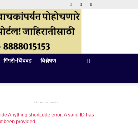
पिंपरी-चिंचवड
विश्लेषण
- Advertisement -
ide Anything shortcode error: A valid ID has
ot been provided