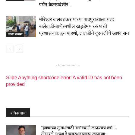
पर्यंत बेकायदेशीर...
मोरेश्वर बालवडकर यांच्या पाठपुराव्याला यश;
बालेवाडी-बाणेरमधील खड्डेमय रस्त्यांची
प्रशासनाकडून पाहणी, तातडीने दुरुस्तीचे आश्वासन
ताज्या बातम्या
- Advertisement -
Slide Anything shortcode error: A valid ID has not been
provided
अधिक वाचा
“हक्काच्या सुविधांसाठी नागरिकांनी लढायचंच का?” –
सोसायटी अध्यक्ष ते व्यवस्थाबदलाचा लढवय्या;...