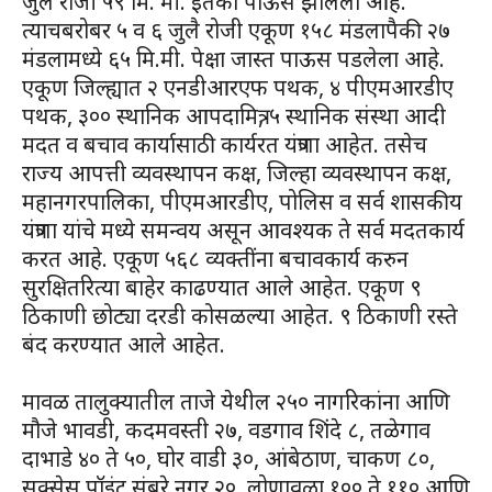
जुलै रोजी ५९ मि. मी. इतका पाऊस झालेला आहे.
त्याचबरोबर ५ व ६ जुलै रोजी एकूण १५८ मंडलापैकी २७
मंडलामध्ये ६५ मि.मी. पेक्षा जास्त पाऊस पडलेला आहे.
एकूण जिल्ह्यात २ एनडीआरएफ पथक, ४ पीएमआरडीए
पथक, ३०० स्थानिक आपदामित्र, ५ स्थानिक संस्था आदी
मदत व बचाव कार्यासाठी कार्यरत यंत्रणा आहेत. तसेच
राज्य आपत्ती व्यवस्थापन कक्ष, जिल्हा व्यवस्थापन कक्ष,
महानगरपालिका, पीएमआरडीए, पोलिस व सर्व शासकीय
यंत्रणा यांचे मध्ये समन्वय असून आवश्यक ते सर्व मदतकार्य
करत आहे. एकूण ५६८ व्यक्तींना बचावकार्य करुन
सुरक्षितरित्या बाहेर काढण्यात आले आहेत. एकूण ९
ठिकाणी छोट्या दरडी कोसळल्या आहेत. ९ ठिकाणी रस्ते
बंद करण्यात आले आहेत.
मावळ तालुक्यातील ताजे येथील २५० नागरिकांना आणि
मौजे भावडी, कदमवस्ती २७, वडगाव शिंदे ८, तळेगाव
दाभाडे ४० ते ५०, घोर वाडी ३०, आंबेठाण, चाकण ८०,
सक्सेस पॉइंट सूंबरे नगर २०, लोणावळा १०० ते ११० आणि