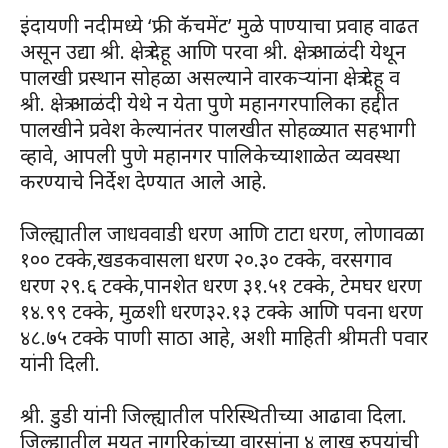
इंदायणी नदीमध्ये ‘फ्री कॅचमेंट’ मुळे पाण्याचा प्रवाह वाढत
असून उद्या श्री. क्षेत्र देहू आणि परवा श्री. क्षेत्र आळंदी येथून
पालखी प्रस्थान सोहळा असल्याने वारकऱ्यांना क्षेत्र देहू व
श्री. क्षेत्र आळंदी येथे न येता पुणे महानगरपालिका हद्दीत
पालखीने प्रवेश केल्यानंतर पालखीत सोहळ्यात सहभागी
व्हावे, आपली पुणे महानगर पालिकेच्याशाळेत व्यवस्था
करण्याचे निर्देश देण्यात आले आहे.
जिल्ह्यातील जाधववाडी धरण आणि टाटा धरण, लोणावळा
१०० टक्के,खडकवासला धरण २०.३० टक्के, वरसगाव
धरण २९.६ टक्के,पानशेत धरण ३१.५१ टक्के, टेमघर धरण
१४.९९ टक्के, मुळशी धरण३२.१३ टक्के आणि पवना धरण
४८.७५ टक्के पाणी साठा आहे, अशी माहिती श्रीमती पवार
यांनी दिली.
श्री. डुडी यांनी जिल्ह्यातील परिस्थितीच्या आढावा दिला.
जिल्ह्यातील मयत नागरिकांच्या वारसांना ४ लाख रुपयांची