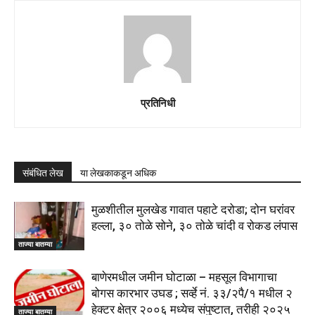
प्रतिनिधी
संबंधित लेख
या लेखकाकडून अधिक
मुळशीतील मुलखेड गावात पहाटे दरोडा; दोन घरांवर
हल्ला, ३० तोळे सोने, ३० तोळे चांदी व रोकड लंपास
ताज्या बातम्या
बाणेरमधील जमीन घोटाळा – महसूल विभागाचा
बोगस कारभार उघड ; सर्व्हे नं. ३३/२पै/१ मधील २
हेक्टर क्षेत्र २००६ मध्येच संपुष्टात, तरीही २०२५
ताज्या बातम्या