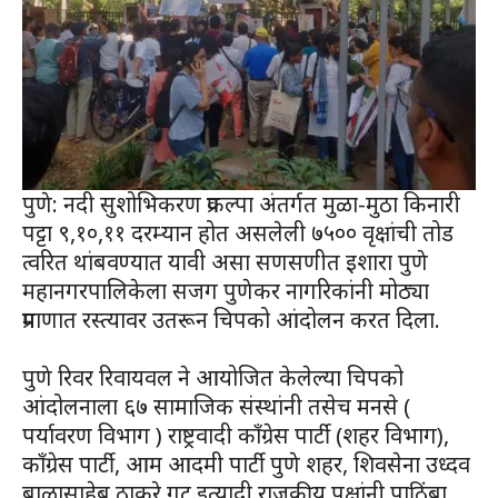
पुणे: नदी सुशोभिकरण प्रकल्पा अंतर्गत मुळा-मुठा किनारी
पट्टा ९,१०,११ दरम्यान होत असलेली ७५०० वृक्षांची तोड
त्वरित थांबवण्यात यावी असा सणसणीत इशारा पुणे
महानगरपालिकेला सजग पुणेकर नागरिकांनी मोठ्या
प्रमाणात रस्त्यावर उतरून चिपको आंदोलन करत दिला.
पुणे रिवर रिवायवल ने आयोजित केलेल्या चिपको
आंदोलनाला ६७ सामाजिक संस्थांनी तसेच मनसे (
पर्यावरण विभाग ) राष्ट्रवादी कॉंग्रेस पार्टी (शहर विभाग),
कॉंग्रेस पार्टी, आम आदमी पार्टी पुणे शहर, शिवसेना उध्दव
बाळासाहेब ठाकरे गट इत्यादी राजकीय पक्षांनी पाठिंबा