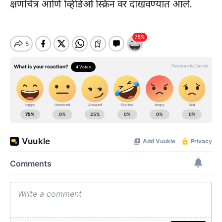
क्षणचित्र आणि व्हिडिओ स्क्रिन वर दाखवण्यात आले.