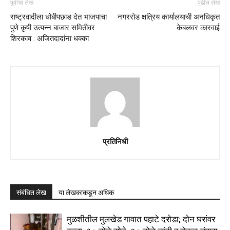
पूर्वीचा लेख
पुढील लेख
राष्ट्रवादीला धोबीपछाड देत भाजपाचा
नगररोड क्षत्रिय कार्यालयाची अनधिकृत
पुणे कृषी उत्पन्न बाजार समितीवर
केबलवर कारवाई
शिरकाव : अजितदादांना धक्का
प्रतिनिधी
संबंधित लेख
या लेखकाकडून अधिक
मुळशीतील मुलखेड गावात पहाटे दरोडा; दोन घरांवर