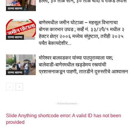
हल्ला, ३० तोळे सोने, ३० तोळे चांदी व रोकड लंपास
ताज्या बातम्या
बाणेरमधील जमीन घोटाळा – महसूल विभागाचा
बोगस कारभार उघड ; सर्व्हे नं. ३३/२पै/१ मधील २
हेक्टर क्षेत्र २००६ मध्येच संपुष्टात, तरीही २०२५
ताज्या बातम्या
पर्यंत बेकायदेशीर...
मोरेश्वर बालवडकर यांच्या पाठपुराव्याला यश;
बालेवाडी-बाणेरमधील खड्डेमय रस्त्यांची
प्रशासनाकडून पाहणी, तातडीने दुरुस्तीचे आश्वासन
ताज्या बातम्या
- Advertisement -
Slide Anything shortcode error: A valid ID has not been
provided