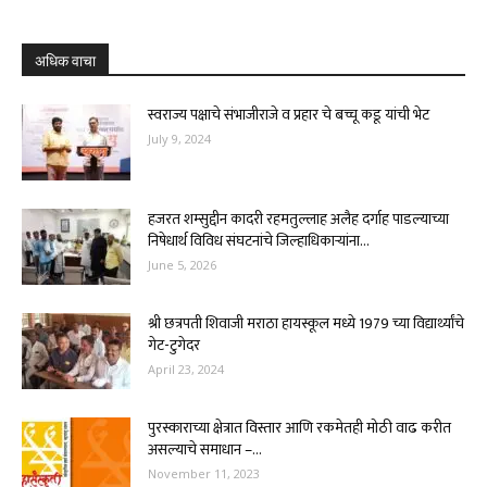
अधिक वाचा
स्वराज्य पक्षाचे संभाजीराजे व प्रहार चे बच्चू कडू यांची भेट
July 9, 2024
हजरत शम्सुद्दीन कादरी रहमतुल्लाह अलैह दर्गाह पाडल्याच्या
निषेधार्थ विविध संघटनांचे जिल्हाधिकाऱ्यांना...
June 5, 2026
श्री छत्रपती शिवाजी मराठा हायस्कूल मध्ये 1979 च्या विद्यार्थ्यांचे
गेट-टुगेदर
April 23, 2024
पुरस्काराच्या क्षेत्रात विस्तार आणि रकमेतही मोठी वाढ करीत
असल्याचे समाधान –...
November 11, 2023