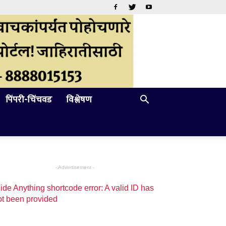
पिंपरी-चिंचवड
विश्लेषण
- Advertisement -
ide Anything shortcode error: A valid ID has
ot been provided