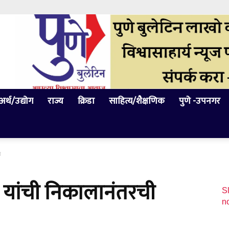
अर्थ/उद्योग
राज्य
क्रिडा
साहित्य/शैक्षणिक
पुणे -उपनगर
ा
यांची निकालानंतरची
Sl
n