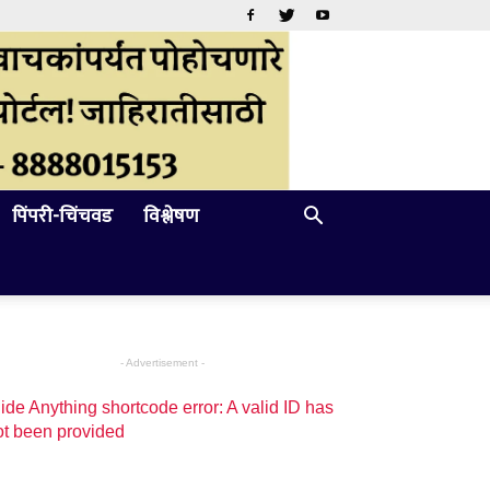
पिंपरी-चिंचवड
विश्लेषण
- Advertisement -
ide Anything shortcode error: A valid ID has
ot been provided