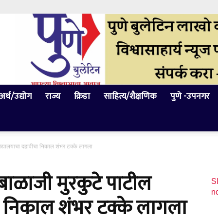
अर्थ/उद्योग
राज्य
क्रिडा
साहित्य/शैक्षणिक
पुणे -उपनगर
 विद्यालयाचा दहावीचा निकाल शंभर टक्के लागला
र बाळाजी मुरकुटे पाटील
Sl
n
ा निकाल शंभर टक्के लागला