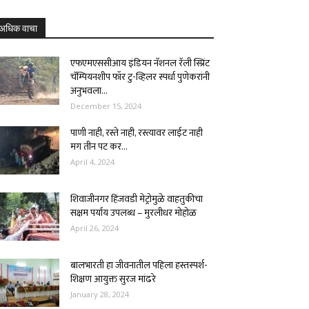
अधिक वाचा
एफएमएससीआय इंडियन नॅशनल रॅली स्प्रिंट
चॅम्पियनशीप फॉर टु-व्हिलर स्पर्धा पुणेकरांनी
अनुभवला...
December 15, 2024
पाणी नाही, रस्ते नाही, रस्त्यावर लाईट नाही
मग तीन पट कर...
April 4, 2024
शिवाजीनगर हिंजवडी मेट्रोमुळे वाहतुकीचा
सक्षम पर्याय उपलब्ध – मुरलीधर मोहोळ
April 26, 2024
बालभारती हा जीवनातील पहिला हस्तस्पर्श-
शिक्षण आयुक्त सुरज मांढरे
January 28, 2024