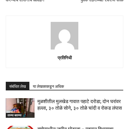
प्रतिनिधी
संबंधित लेख
या लेखकाकडून अधिक
मुळशीतील मुलखेड गावात पहाटे दरोडा; दोन घरांवर
हल्ला, ३० तोळे सोने, ३० तोळे चांदी व रोकड लंपास
ताज्या बातम्या
बाणेरमधील जमीन घोटाळा – महसूल विभागाचा