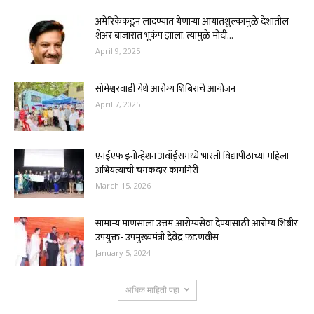
अमेरिकेकडून लादण्यात येणाऱ्या आयातशुल्कामुळे देशातील
शेअर बाजारात भूकंप झाला. त्यामुळे मोदी...
April 9, 2025
सोमेश्वरवाडी येथे आरोग्य शिबिराचे आयोजन
April 7, 2025
एनईएफ इनोव्हेशन अवॉर्ड्समध्ये भारती विद्यापीठाच्या महिला
अभियंत्यांची चमकदार कामगिरी
March 15, 2026
सामान्य माणसाला उत्तम आरोग्यसेवा देण्यासाठी आरोग्य शिबीर
उपयुक्त- उपमुख्यमंत्री देवेंद्र फडणवीस
January 5, 2024
अधिक माहिती पहा