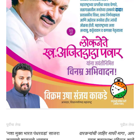
पूर्वीचा लेख
पुढील लेख
‘नशा मुक्त भारत पंधरवडा’ साजरा
वारकऱ्यांची जाहिर माफी मागा , आप
करण्याचे शासनाचे आवाहन
युवक शहराध्यक्ष रविराज काळे