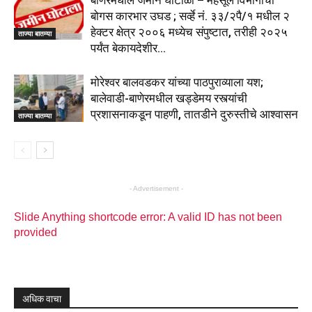
बोगस कारभार उघड ; सर्व्हे नं. ३३/२पै/१ मधील २
हेक्टर क्षेत्र २००६ मध्येच संपुष्टात, तरीही २०२५
ताज्या बातम्या
पर्यंत बेकायदेशीर...
मोरेश्वर बालवडकर यांच्या पाठपुराव्याला यश;
बालेवाडी-बाणेरमधील खड्डेमय रस्त्यांची
प्रशासनाकडून पाहणी, तातडीने दुरुस्तीचे आश्वासन
ताज्या बातम्या
- Advertisement -
Slide Anything shortcode error: A valid ID has not been
provided
अधिक वाचा