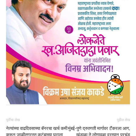
पूर्वीचा लेख
पुढील लेख
नेत्यांच्या वाढदिवसाच्या बॅनरचा खर्च कमी
मुंबई-पुणे द्रुतगती मार्गावर टॅंकरला आग,
करून जाळीतग्रस्त कुटुंबाच्या घराला
खंडाळा ते लोणावळा दरम्यान प्रचंड