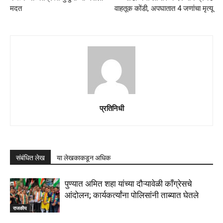
मदत
वाहतूक कोंडी, अपघातात 4 जणांचा मृत्यू
प्रतिनिधी
संबंधित लेख
या लेखकाकडून अधिक
पुण्यात अमित शहा यांच्या दौऱ्यावेळी काँग्रेसचे
आंदोलन; कार्यकर्त्यांना पोलिसांनी ताब्यात घेतले
राजकीय