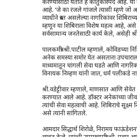
करण्यासाठी येतात हे कौतुकास्पद आहे. या
आहे. ‘जे का रंजले गांजले त्यासी म्हणे ज
व्याधीने त्रस्त असलेल्या नागरिकांवर शिबिरा
म्हणून या शिबिराला विशेष महत्व आहे, असे 
सर्वसामान्य जनतेसाठी कार्य केले, असेही श्
पालकमंत्री श्री.पाटील म्हणाले, कोविडच्या नि
अनेक समस्या समोर येत असताना उपचाराला ब
माध्यमातून चांगली सेवा घडते आणि नागरिका
विनायक निम्हण यांनी जात, धर्म पलीकडे ना
श्री.वडेट्टीवार म्हणाले, माणसात आणि से
करण्यात आले आहे. डॉक्टर अनेकांच्या जीव
त्यांची सेवा महत्वाची आहे. शिबिराचे सूक्ष
असे त्यांनी सांगितले.
आमदार सिद्धार्थ शिरोळे, निरामय फाऊंडेशनच
व्यक्त केले. प्रारंभी उपमुख्यमंत्री श्री. पवा