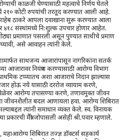
ोग्याची काळजी घेण्यासाठी महत्वाचे निर्णय घेतले
्ये २१० कोटी रुपयांची तरतूद करण्यात आली आहे.
ळासाहेब ठाकरे आपला दवाखाना सुरू करण्यात आला
 ४१८ संस्थांमध्ये नि:शुल्क उपचार होणार आहेत.
मोठ्या प्रमाणात पसरली असून पुण्यात साथीचे प्रमाण
्यावी, असे आवाहन त्यांनी केले.
ामार्फत साथजन्य आजारांपासून नागरिकांना सतर्क
च्या आजारावर नियंत्रण करण्यासाठी आरोग्य विभाग
 प्राथमिक टप्प्यातच अशा आजाराचे निदान झाल्यास
बत आजार होऊ नये यासाठी दररोज व्यायाम करणे,
 वेळेवर आरोग्य तपासण्या करणे, तणावमुक्त जीवन
ताना जीवनशैलीत बदल आणायला हवा. आरोग्य शिबिरात
याबद्दल त्यांनी समाधान व्यक्त केले. स्व. विनायक
 प्रकारची मैत्री जोपासली असेही श्री.पवार म्हणाले.
ले, महाआरोग्य शिबिरात तज्ज्ञ डॉक्टर्स सहकार्य