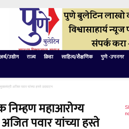
अर्थ/उद्योग
राज्य
क्रिडा
साहित्य/शैक्षणिक
पुणे -उपनगर
मुख्यमंत्री अजित पवार यांच्या हस्ते उदघाटन
यक निम्हण महाआरोग्य
Sl
n
ी अजित पवार यांच्या हस्ते