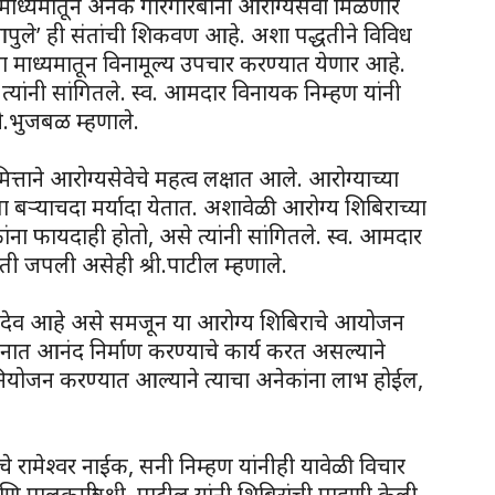
 माध्यमातून अनेक गोरगरिबांना आरोग्यसेवा मिळणार
ो आपुले’ ही संतांची शिकवण आहे. अशा पद्धतीने विविध
च्या माध्यमातून विनामूल्य उपचार करण्यात येणार आहे.
त्यांनी सांगितले. स्व. आमदार विनायक निम्हण यांनी
री.भुजबळ म्हणाले.
मित्ताने आरोग्यसेवेचे महत्व लक्षात आले. आरोग्याच्या
ऱ्याचदा मर्यादा येतात. अशावेळी आरोग्य शिबिराच्या
ंना फायदाही होतो, असे त्यांनी सांगितले. स्व. आमदार
ती जपली असेही श्री.पाटील म्हणाले.
वेत देव आहे असे समजून या आरोग्य शिबिराचे आयोजन
नात आनंद निर्माण करण्याचे कार्य करत असल्याने
्म नियोजन करण्यात आल्याने त्याचा अनेकांना लाभ होईल,
े रामेश्वर नाईक, सनी निम्हण यांनीही यावेळी विचार
र आणि पालकमंत्री श्री. पाटील यांनी शिबिरांची पाहणी केली.