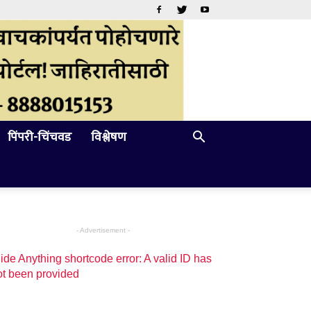
पिंपरी-चिंचवड
विश्लेषण
- Advertisement -
ide Anything shortcode error: A valid ID has
ot been provided