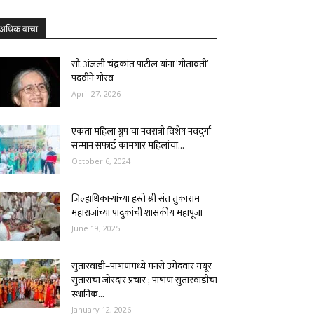
अधिक वाचा
सौ. अंजली चंद्रकांत पाटील यांना ‘गीताव्रती’
पदवीने गौरव
April 27, 2026
एकता महिला ग्रुप चा नवरात्री विशेष नवदुर्गा
सन्मान सफाई कामगार महिलांचा...
October 6, 2024
जिल्हाधिकाऱ्यांच्या हस्ते श्री संत तुकाराम
महाराजांच्या पादुकांची शासकीय महापूजा
June 19, 2025
सुतारवाडी–पाषाणमध्ये मनसे उमेदवार मयूर
सुतारांचा जोरदार प्रचार ; पाषाण सुतारवाडीचा
स्थानिक...
January 12, 2026