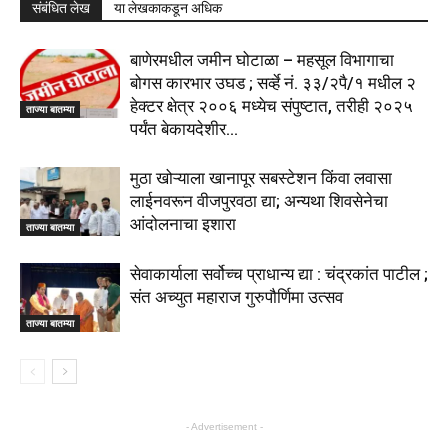
संबंधित लेख
या लेखकाकडून अधिक
बाणेरमधील जमीन घोटाळा – महसूल विभागाचा
बोगस कारभार उघड ; सर्व्हे नं. ३३/२पै/१ मधील २
हेक्टर क्षेत्र २००६ मध्येच संपुष्टात, तरीही २०२५
ताज्या बातम्या
पर्यंत बेकायदेशीर...
मुठा खोऱ्याला खानापूर सबस्टेशन किंवा लवासा
लाईनवरून वीजपुरवठा द्या; अन्यथा शिवसेनेचा
आंदोलनाचा इशारा
ताज्या बातम्या
सेवाकार्याला सर्वोच्च प्राधान्य द्या : चंद्रकांत पाटील ;
संत अच्युत महाराज गुरुपौर्णिमा उत्सव
ताज्या बातम्या
- Advertisement -