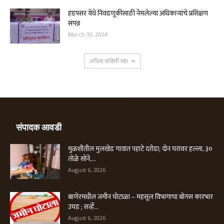
हडपसर येथे निवडणूकीसाठी नेमलेल्या अधिकाऱ्यांचे प्रशिक्षण
संपन्न
March 30, 2024
अधिक माहिती पहा
संपादक आवडी
मुळशीतील मुलखेड गावात पहाटे दरोडा; दोन घरांवर हल्ला, ३०
तोळे सोने,...
August 6, 2026
बाणेरमधील जमीन घोटाळा – महसूल विभागाचा बोगस कारभार
उघड ; सर्व्हे...
August 6, 2026