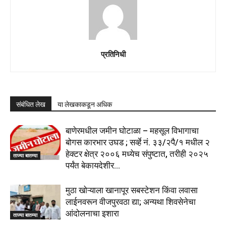
प्रतिनिधी
संबंधित लेख
या लेखकाकडून अधिक
बाणेरमधील जमीन घोटाळा – महसूल विभागाचा
बोगस कारभार उघड ; सर्व्हे नं. ३३/२पै/१ मधील २
हेक्टर क्षेत्र २००६ मध्येच संपुष्टात, तरीही २०२५
ताज्या बातम्या
पर्यंत बेकायदेशीर...
मुठा खोऱ्याला खानापूर सबस्टेशन किंवा लवासा
लाईनवरून वीजपुरवठा द्या; अन्यथा शिवसेनेचा
आंदोलनाचा इशारा
ताज्या बातम्या