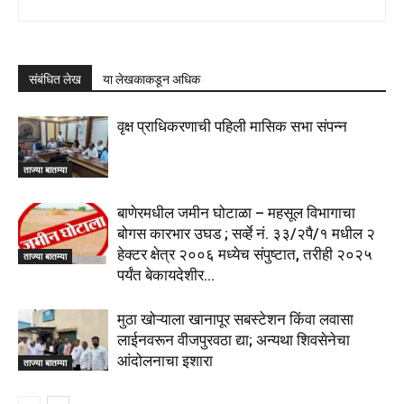
संबंधित लेख
या लेखकाकडून अधिक
वृक्ष प्राधिकरणाची पहिली मासिक सभा संपन्न
ताज्या बातम्या
बाणेरमधील जमीन घोटाळा – महसूल विभागाचा
बोगस कारभार उघड ; सर्व्हे नं. ३३/२पै/१ मधील २
हेक्टर क्षेत्र २००६ मध्येच संपुष्टात, तरीही २०२५
ताज्या बातम्या
पर्यंत बेकायदेशीर...
मुठा खोऱ्याला खानापूर सबस्टेशन किंवा लवासा
लाईनवरून वीजपुरवठा द्या; अन्यथा शिवसेनेचा
आंदोलनाचा इशारा
ताज्या बातम्या