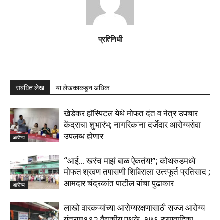
प्रतिनिधी
संबंधित लेख
या लेखकाकडून अधिक
खेडेकर हॉस्पिटल येथे मोफत दंत व नेत्र उपचार
केंद्राचा शुभारंभ; नागरिकांना दर्जेदार आरोग्यसेवा
उपलब्ध होणार
आरोग्य
“आई… खरंच माझं बाळ ऐकतंय!”; कोथरुडमध्ये
मोफत श्रवण तपासणी शिबिराला उत्स्फूर्त प्रतिसाद ;
आमदार चंद्रकांत पाटील यांचा पुढाकार
आरोग्य
लाखो वारकऱ्यांच्या आरोग्यरक्षणासाठी सज्ज आरोग्य
यंत्रणा१९२ वैद्यकीय पथके, १७६ रुग्णवाहिका,