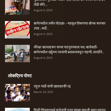
तोळे सोने,...
August 6, 2026
बाणेरमधील जमीन घोटाळा – महसूल विभागाचा बोगस कारभार
उघड ; सर्व्हे...
August 6, 2026
मोरेश्वर बालवडकर यांच्या पाठपुराव्याला यश; बालेवाडी-
बाणेरमधील खड्डेमय रस्त्यांची प्रशासनाकडून पाहणी, तातडीने...
August 6, 2026
लोकप्रिय पोस्ट
राहुल गांधी यांची खासदारकी रद्द
March 24, 2023
पिंपरी चिंचवडमध्ये करोनाची रुग्ण संख्या वाढली असून शहरात