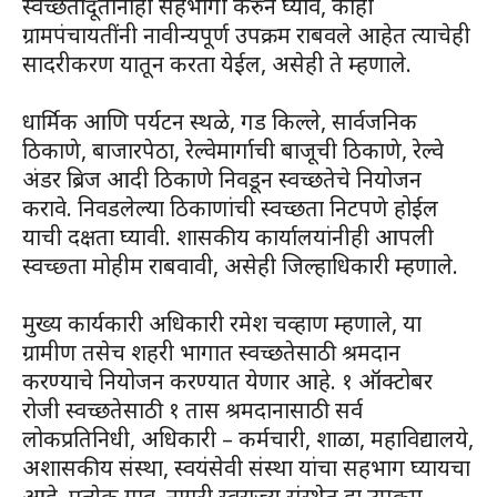
स्वच्छतादूतांनाही सहभागी करुन घ्यावे, काही
ग्रामपंचायतींनी नावीन्यपूर्ण उपक्रम राबवले आहेत त्याचेही
सादरीकरण यातून करता येईल, असेही ते म्हणाले.
धार्मिक आणि पर्यटन स्थळे, गड किल्ले, सार्वजनिक
ठिकाणे, बाजारपेठा, रेल्वेमार्गाची बाजूची ठिकाणे, रेल्वे
अंडर ब्रिज आदी ठिकाणे निवडून स्वच्छतेचे नियोजन
करावे. निवडलेल्या ठिकाणांची स्वच्छता निटपणे होईल
याची दक्षता घ्यावी. शासकीय कार्यालयांनीही आपली
स्वच्छ्ता मोहीम राबवावी, असेही जिल्हाधिकारी म्हणाले.
मुख्य कार्यकारी अधिकारी रमेश चव्हाण म्हणाले, या
ग्रामीण तसेच शहरी भागात स्वच्छतेसाठी श्रमदान
करण्याचे नियोजन करण्यात येणार आहे. १ ऑक्टोबर
रोजी स्वच्छतेसाठी १ तास श्रमदानासाठी सर्व
लोकप्रतिनिधी, अधिकारी – कर्मचारी, शाळा, महाविद्यालये,
अशासकीय संस्था, स्वयंसेवी संस्था यांचा सहभाग घ्यायचा
आहे. प्रत्येक गाव, नागरी स्वराज्य संस्थेत हा उपक्रम