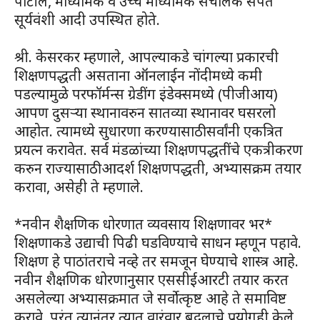
पाटील, माध्यमिक व उच्च माध्यमिक संचालक संपत
सूर्यवंशी आदी उपस्थित होते.
श्री. केसरकर म्हणाले, आपल्याकडे चांगल्या प्रकारची
शिक्षणपद्धती असताना ऑनलाईन नोंदीमध्ये कमी
पडल्यामुळे परफॉर्मन्स ग्रेडींग इंडेक्समध्ये (पीजीआय)
आपण दुसऱ्या स्थानावरुन सातव्या स्थानावर घसरलो
आहोत. त्यामध्ये सुधारणा करण्यासाठी सर्वांनी एकत्रित
प्रयत्न करावेत. सर्व मंडळांच्या शिक्षणपद्धतींचे एकत्रीकरण
करुन राज्यासाठी आदर्श शिक्षणपद्धती, अभ्यासक्रम तयार
करावा, असेही ते म्हणाले.
*नवीन शैक्षणिक धोरणात व्यवसाय शिक्षणावर भर*
शिक्षणाकडे उद्याची पिढी घडविण्याचे साधन म्हणून पहावे.
शिक्षण हे पाठांतराचे नव्हे तर समजून घेण्याचे शास्त्र आहे.
नवीन शैक्षणिक धोरणानुसार एससीईआरटी तयार करत
असलेल्या अभ्यासक्रमात जे सर्वोत्कृष्ट आहे ते समाविष्ट
करावे, परंतु त्यानंतर त्यात वारंवार बदलाचे प्रयोगही केले