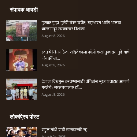
संपादक आवडी
पुण्यात पुन्हा ‘पुणेरी बॅनर’ चर्चेत; ‘महाभारत आणि आजचा
भारत’मधून सरकारवर निशाणा;...
August 8, 2026
स्वतःचे व्हिजन ठेवा, सद्विवेकाला फॉलो करा! तुकाराम मुंढे यांचे
‘जेन झी’ला...
August 8, 2026
देशाला विश्वगुरू बनवण्यासाठी वंचितांना मुख्य प्रवाहात आणणे
गरजेचे : सरसंघचालक डाॅ....
August 8, 2026
लोकप्रिय पोस्ट
राहुल गांधी यांची खासदारकी रद्द
March 24, 2023