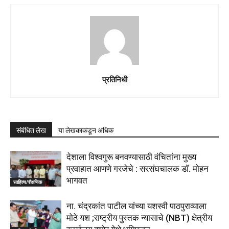
प्रतिनिधी
संबंधित लेख
या लेखकाकडून अधिक
देशाला विश्वगुरू बनवण्यासाठी वंचितांना मुख्य
प्रवाहात आणणे गरजेचे : सरसंघचालक डाॅ. मोहन
भागवत
साहित्य/शैक्षणिक
ना. चंद्रकांत पाटील यांच्या यशस्वी पाठपुराव्याला
मोठे यश ;राष्ट्रीय पुस्तक न्यासाचे (NBT) क्षेत्रीय