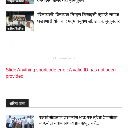
कार्यालय बाणेर येथे भूमिपूजन
साहित्य/शैक्षणिक
‘विनायकी’ विनायक निम्हण शिष्यवृत्ती म्हणजे समाज
घडवणारी योजना : पद्मविभूषण डॉ. शां. ब. मुजुमदार
साहित्य/शैक्षणिक
- Advertisement -
Slide Anything shortcode error: A valid ID has not been
provided
अधिक वाचा
पालखी सोहळ्यात वारकऱ्यांना आवश्यक सुविधा देण्यासोबत
स्वच्छतेला सर्वोच्च प्राधान्य द्या--महसूल मंत्री...