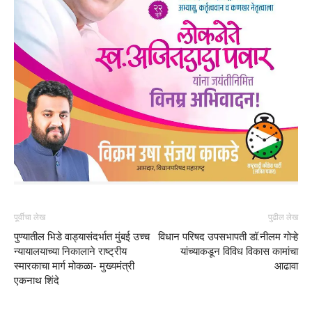
पूर्वीचा लेख
पुढील लेख
पुण्यातील भिडे वाड्यासंदर्भात मुंबई उच्च
विधान परिषद उपसभापती डॉ.नीलम गोऱ्हे
न्यायालयाच्या निकालाने राष्ट्रीय
यांच्याकडून विविध विकास कामांचा
स्मारकाचा मार्ग मोकळा- मुख्यमंत्री
आढावा
एकनाथ शिंदे