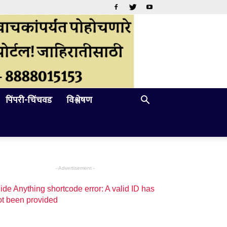
पिंपरी-चिंचवड
विश्लेषण
- Advertisement -
ide Anything shortcode error: A valid ID has
ot been provided