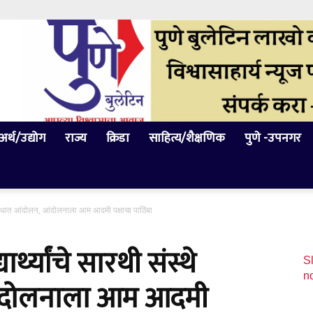
अर्थ/उद्योग
राज्य
क्रिडा
साहित्य/शैक्षणिक
पुणे -उपनगर
े विरोधात आंदोलन, आंदोलनाला आम आदमी पक्षाचा पाठिंबा
्थ्यांचे सारथी संस्थे
Sl
n
आंदोलनाला आम आदमी