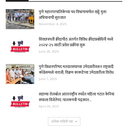
पुणे महानगरपालिकेच्या पथ विभागामार्फत खड्डे मुक्त
अभियानाची सुरुवात
November 4, 2025
शिवछत्रपती क्रीडापीठ अंतर्गत विविध क्रीडाप्रबोधिनी मध्ये
२०२४-२५ साठी प्रवेश प्रक्रीया सुरू
June 28, 2024
पुणे विधानपरिषद मतदारसंघाच्या उमेदवारीवरून राष्ट्रवादी
काँग्रेसमध्ये नाराजी; विक्रम काकडेंच्या उमेदवारीला विरोध
June 1, 2026
सहाव्या रोलबॉल आंतरराष्ट्रीय स्पर्धेत महिला गटात केनिया
संघाला विजेतेपद :पालकमंत्री चंद्रकांत...
April 26, 2023
अधिक माहिती पहा