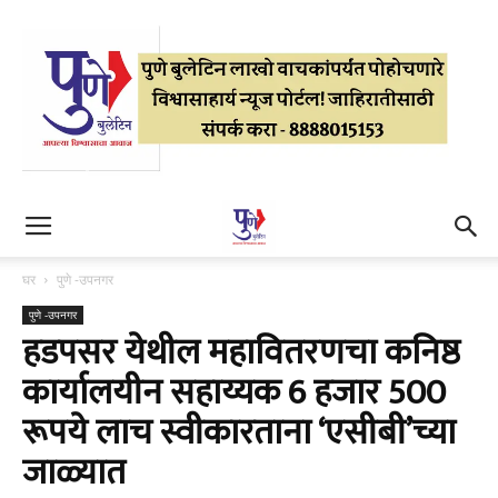
घर
पुणे -उपनगर
पुणे -उपनगर
हडपसर येथील महावितरणचा कनिष्ठ
कार्यालयीन सहाय्यक 6 हजार 500
रूपये लाच स्वीकारताना ‘एसीबी’च्या
जाळ्यात