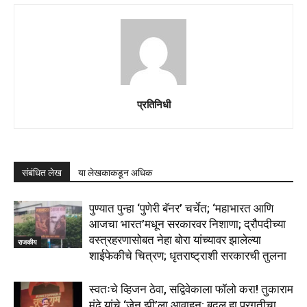
प्रतिनिधी
संबंधित लेख
या लेखकाकडून अधिक
पुण्यात पुन्हा ‘पुणेरी बॅनर’ चर्चेत; ‘महाभारत आणि
आजचा भारत’मधून सरकारवर निशाणा; द्रौपदीच्या
वस्त्रहरणासोबत नेहा बोरा यांच्यावर झालेल्या
राजकीय
शाईफेकीचे चित्रण; धृतराष्ट्राशी सरकारची तुलना
स्वतःचे व्हिजन ठेवा, सद्विवेकाला फॉलो करा! तुकाराम
मुंढे यांचे ‘जेन झी’ला आवाहन; बदल हा प्रगतीचा