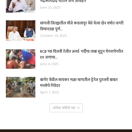
चंद्रकांतदादा पाटील यांचे आवाहन
June 25, 2023
सांगली जिल्ह्यातील मौजे कवलापूर येथे येत्या दोन वर्षात नागरी
विमानतळ पूर्ण...
October 14, 2025
RCB च्या विजयी रॅलीत अनर्थ: गर्दीचा ताबा सुटून चेंगराचेंगरीत
११ जणांचा...
June 4, 2025
बाणेर येथील सायकर मळा भागातील ड्रेनेज दुरुस्ती बाबत
मनसेचे निवेदन
April 1, 2025
अधिक माहिती पहा