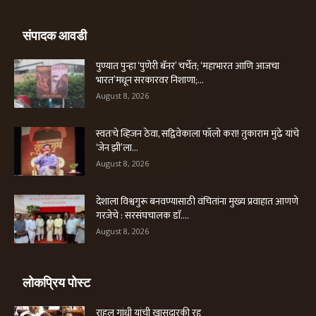
संपादक आवडी
पुण्यात पुन्हा ‘पुणेरी बॅनर’ चर्चेत; ‘महाभारत आणि आजचा
भारत’मधून सरकारवर निशाणा;...
August 8, 2026
स्वतःचे व्हिजन ठेवा, सद्विवेकाला फॉलो करा! तुकाराम मुंढे यांचे
‘जेन झी’ला...
August 8, 2026
देशाला विश्वगुरू बनवण्यासाठी वंचितांना मुख्य प्रवाहात आणणे
गरजेचे : सरसंघचालक डाॅ....
August 8, 2026
लोकप्रिय पोस्ट
राहुल गांधी यांची खासदारकी रद्द