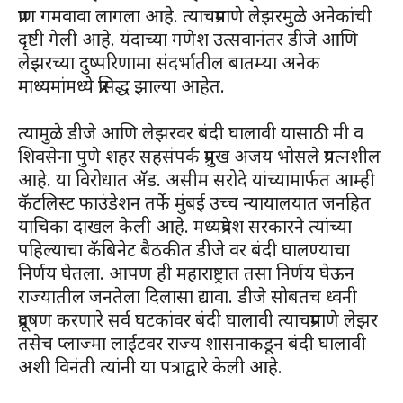
प्राण गमवावा लागला आहे. त्याचप्रमाणे लेझरमुळे अनेकांची
दृष्टी गेली आहे. यंदाच्या गणेश उत्सवानंतर डीजे आणि
लेझरच्या दुष्परिणामा संदर्भातील बातम्या अनेक
माध्यमांमध्ये प्रसिद्ध झाल्या आहेत.
त्यामुळे डीजे आणि लेझरवर बंदी घालावी यासाठी मी व
शिवसेना पुणे शहर सहसंपर्क प्रमुख अजय भोसले प्रयत्नशील
आहे. या विरोधात अ‍ॅड. असीम सरोदे यांच्यामार्फत आम्ही
कॅटलिस्ट फाउंडेशन तर्फे मुंबई उच्च न्यायालयात जनहित
याचिका दाखल केली आहे. मध्यप्रदेश सरकारने त्यांच्या
पहिल्याचा कॅबिनेट बैठकीत डीजे वर बंदी घालण्याचा
निर्णय घेतला. आपण ही महाराष्ट्रात तसा निर्णय घेऊन
राज्यातील जनतेला दिलासा द्यावा. डीजे सोबतच ध्वनी
प्रदूषण करणारे सर्व घटकांवर बंदी घालावी त्याचप्रमाणे लेझर
तसेच प्लाज्मा लाईटवर राज्य शासनाकडून बंदी घालावी
अशी विनंती त्यांनी या पत्राद्वारे केली आहे.