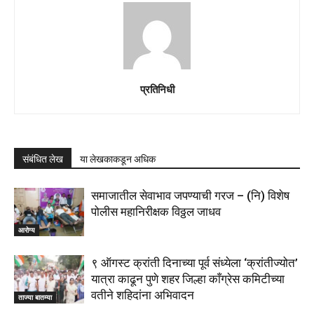
प्रतिनिधी
संबंधित लेख
या लेखकाकडून अधिक
समाजातील सेवाभाव जपण्याची गरज – (नि) विशेष
पोलीस महानिरीक्षक विठ्ठल जाधव
आरोग्य
९ ऑगस्ट क्रांती दिनाच्या पूर्व संध्येला ‘क्रांतीज्योत’
यात्रा काढून पुणे शहर जिल्हा काँग्रेस कमिटीच्या
वतीने शहिदांना अभिवादन
ताज्या बातम्या