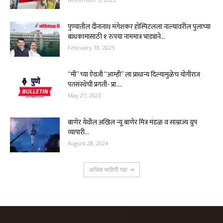
पुण्यातील दीनानाथ मंगेशकर हॉस्पिटलला नाल्यावरील पुलाच्या
बांधकामासाठी १ रुपया नाममात्र भाड्याने...
February 18, 2025
“मी” च्या ऐवजी “आम्ही” ला प्राधान्य दिल्यामुळेच योगीराज
पतसंस्थेची प्रगती- प्रा....
May 27, 2023
बाणेर येथील अखिल न्यू बाणेर मित्र मंडळ व साम्राज्य ग्रुप
व्यापारी...
August 28, 2024
अधिक माहिती पहा