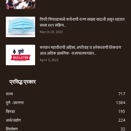
पिंपरी चिंचवडमध्ये करोनाची रुग्ण संख्या वाढली असून शहरात
सध्या ११९ सक्रिय...
March 29, 2023
भगवान महावीरांची अहिंसा, अपरिग्रह व अनेकांताची शिकवण
आज अधिक प्रासंगिक- राज्यपालभगवान...
April 5, 2023
प्रसिद्ध प्रकार
राज्य
717
पुणे -उपनगर
1384
क्रिडा
195
अर्थ/उद्योग
224
विश्लेषण
32