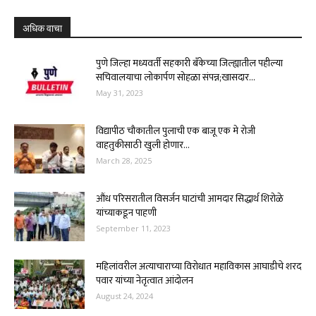
अधिक वाचा
पुणे जिल्हा मध्यवर्ती सहकारी बॅंकेच्या जिल्ह्यातील पहील्या
सचिवालयाचा लोकार्पण सोहळा संपन्न;खासदार...
May 31, 2023
विद्यापीठ चौकातील पुलाची एक बाजू एक मे रोजी
वाहतुकीसाठी खुली होणार...
March 28, 2025
औंध परिसरातील विसर्जन घाटांची आमदार सिद्धार्थ शिरोळे
यांच्याकडून पाहणी
September 11, 2023
महिलांवरील अत्याचाराच्या विरोधात महाविकास आघाडीचे शरद
पवार यांच्या नेतृत्वात आंदोलन
August 24, 2024