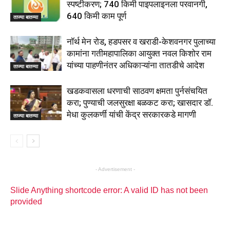
स्पष्टीकरण; 740 किमी पाइपलाइनला परवानगी,
640 किमी काम पूर्ण
ताज्या बातम्या
नॉर्थ मेन रोड, हडपसर व खराडी-केशवनगर पुलाच्या
कामांना गतीमहापालिका आयुक्त नवल किशोर राम
यांच्या पाहणीनंतर अधिकाऱ्यांना तातडीचे आदेश
ताज्या बातम्या
खडकवासला धरणाची साठवण क्षमता पुर्नसंचयित
करा; पुण्याची जलसुरक्षा बळकट करा; खासदार डॉ.
मेधा कुलकर्णी यांची केंद्र सरकारकडे मागणी
ताज्या बातम्या
- Advertisement -
Slide Anything shortcode error: A valid ID has not been
provided