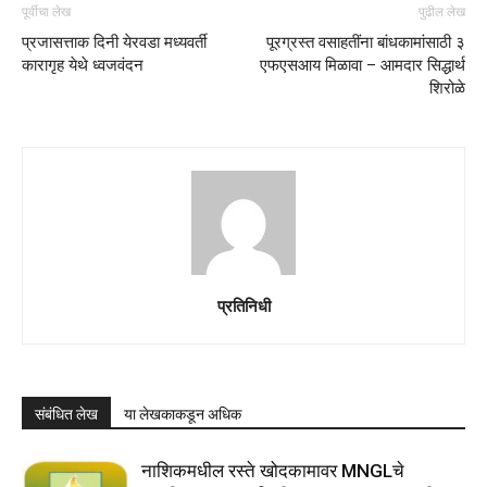
पूर्वीचा लेख
पुढील लेख
प्रजासत्ताक दिनी येरवडा मध्यवर्ती
पूरग्रस्त वसाहतींना बांधकामांसाठी ३
कारागृह येथे ध्वजवंदन
एफएसआय मिळावा – आमदार सिद्धार्थ
शिरोळे
प्रतिनिधी
संबंधित लेख
या लेखकाकडून अधिक
नाशिकमधील रस्ते खोदकामावर MNGLचे