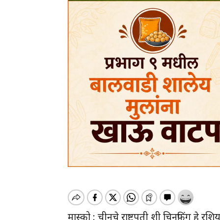
मास्को : चीनचे राष्ट्रपती शी चिनफिंग हे रशिय