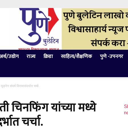
अर्थ/उद्योग
राज्य
क्रिडा
साहित्य/शैक्षणिक
पुणे -उपनगर
यूक्रेन संघर्ष विरामासंदर्भात चर्चा.
्रपती चिनफिंग यांच्या मध्ये
Sl
n
र्भात चर्चा.