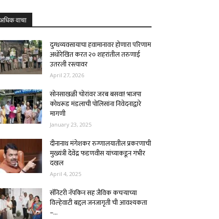
अधिक वाचा
दुग्धव्यवसायाचा हवामानावर होणारा परिणाम
अधोरेखित करत २० शहरांतील तरुणाई
उतरली रस्त्यावर
April 27, 2026
सोनसाखळी चोरांवर जरब बसवा! भाजपा
कोथरूड मंडलाची पोलिसांना निवेदनाद्वारे
मागणी
January 23, 2025
दीनानाथ मंगेशकर रुग्णालयातील प्रकरणाची
मुख्यंत्री देवेंद्र फडणवीस यांच्याकडून गंभीर
दखल
April 4, 2025
सॅनिटरी नॅपकिन सह जैविक कचऱ्याच्या
विल्हेवाटी बद्दल जनजागृती ची आवश्यकता
–...