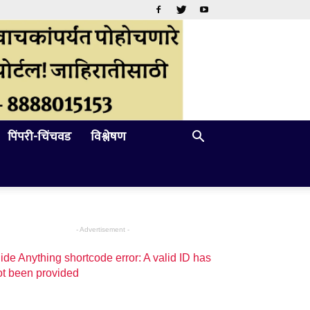
पिंपरी-चिंचवड
विश्लेषण
- Advertisement -
ide Anything shortcode error: A valid ID has
ot been provided