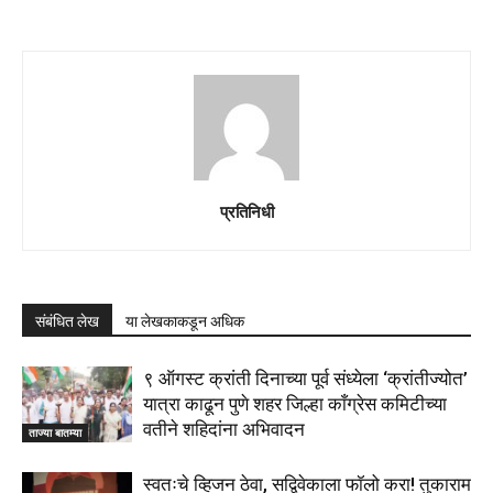
प्रतिनिधी
संबंधित लेख
या लेखकाकडून अधिक
९ ऑगस्ट क्रांती दिनाच्या पूर्व संध्येला ‘क्रांतीज्योत’
यात्रा काढून पुणे शहर जिल्हा काँग्रेस कमिटीच्या
वतीने शहिदांना अभिवादन
ताज्या बातम्या
स्वतःचे व्हिजन ठेवा, सद्विवेकाला फॉलो करा! तुकाराम