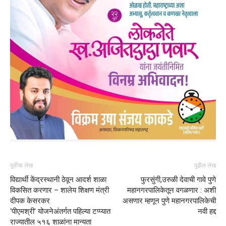
पूर्वीचा लेख
पुढील लेख
विद्यार्थी केंद्रस्थानी ठेवून आदर्श शाळा
फुरसुंगी,उरुळी देवाची गावे पुणे
विकसित करणार – शालेय शिक्षण मंत्री
महानगरपालिकेतून वगळणार : अशी
दीपक केसरकर
असणार म्हणून पुणे महानगरपालिकेची
‘पीएमश्री’ योजनेअंतर्गत पहिल्या टप्प्यात
नवी हद्द
राज्यातील ५१६ शाळांना मान्यता