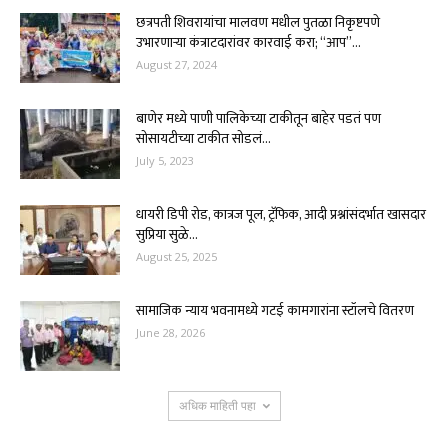
छत्रपती शिवरायांचा मालवण मधील पुतळा निकृष्टपणे
उभारणार्‍या कंत्राटदारांवर कारवाई करा; “आप”...
August 27, 2024
बाणेर मध्ये पाणी पालिकेच्या टाकीतून बाहेर पडतं पण
सोसायटीच्या टाकीत सोडलं...
July 5, 2023
धायरी डिपी रोड, कात्रज पूल, ट्रॅफिक, आदी प्रश्नांसंदर्भात खासदार
सुप्रिया सुळे...
August 25, 2025
सामाजिक न्याय भवनामध्ये गटई कामगारांना स्टॉलचे वितरण
June 28, 2026
अधिक माहिती पहा