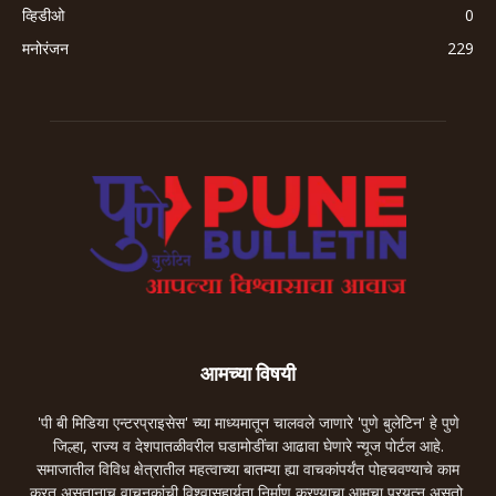
व्हिडीओ
0
मनोरंजन
229
आमच्या विषयी
'पी बी मिडिया एन्टरप्राइसेस' च्या माध्यमातून चालवले जाणारे 'पुणे बुलेटिन' हे पुणे
जिल्हा, राज्य व देशपातळीवरील घडामोडींचा आढावा घेणारे न्यूज पोर्टल आहे.
समाजातील विविध क्षेत्रातील महत्वाच्या बातम्या ह्या वाचकांपर्यंत पोहचवण्याचे काम
करत असतानाच वाचनकांची विश्वासहार्यता निर्माण करण्याचा आमचा प्रयत्न असतो.