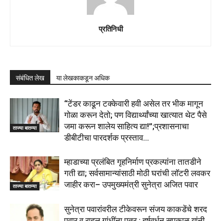
प्रतिनिधी
संबंधित लेख
या लेखकाकडून अधिक
“टेंडर काढून टक्केवारी हवी असेल तर भीक मागून
गोळा करून देतो; पण विद्यार्थ्यांच्या खात्यात थेट पैसे
जमा करून शालेय साहित्य द्या!”;प्रशासनाचा
ताज्या बातम्या
डीबीटीचा पारदर्शक प्रस्ताव...
म्हाडाच्या प्रलंबित गृहनिर्माण प्रकल्पांना तातडीने
गती द्या; सर्वसामान्यांसाठी मोठी घरांची लॉटरी लवकर
जाहीर करा– उपमुख्यमंत्री सुनेत्रा अजित पवार
ताज्या बातम्या
सुनेत्रा पवारांवरील टीकेवरून संजय काकडेंचे शरद
पवार व राहुल गांधींना पत्र ; हर्षवर्धन सपकाळ यांनी