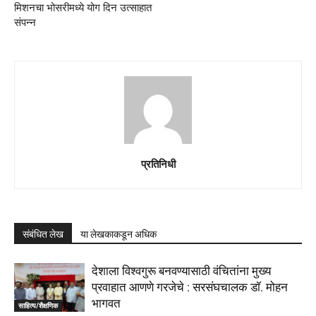
मिशनचा भोसरीमध्ये योग दिन उत्साहात
संपन्न
प्रतिनिधी
संबंधित लेख
या लेखकाकडून अधिक
देशाला विश्वगुरू बनवण्यासाठी वंचितांना मुख्य
प्रवाहात आणणे गरजेचे : सरसंघचालक डाॅ. मोहन
भागवत
साहित्य/शैक्षणिक