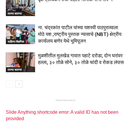
ताज्या बातम्या
ना. चंद्रकांत पाटील यांच्या यशस्वी पाठपुराव्याला
मोठे यश ;राष्ट्रीय पुस्तक न्यासाचे (NBT) क्षेत्रीय
कार्यालय बाणेर येथे भूमिपूजन
साहित्य/शैक्षणिक
मुळशीतील मुलखेड गावात पहाटे दरोडा; दोन घरांवर
हल्ला, ३० तोळे सोने, ३० तोळे चांदी व रोकड लंपास
ताज्या बातम्या
- Advertisement -
Slide Anything shortcode error: A valid ID has not been
provided