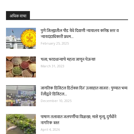
अधिक वाचा
पुणे जिल्ह्यातील पौड येथे दिवाणी न्यायालय कनिष्ठ स्तर व
न्यायदंडाधिकारी प्रथम...
February 25, 2025
चला, भरडधान्याचे महत्व जाणून घेऊया!
March 31, 2023
जागतिक डिजिटल डिटॉक्स दिन’ उत्साहात साजरा : पुण्यात भव्य
रॅलीद्वारे डिजिटल...
December 10, 2025
पाषाण तलावात जलपर्णीचा विळखा; मासे मृत्यू, दुर्गंधीने
नागरिक त्रस्त
April 4, 2026