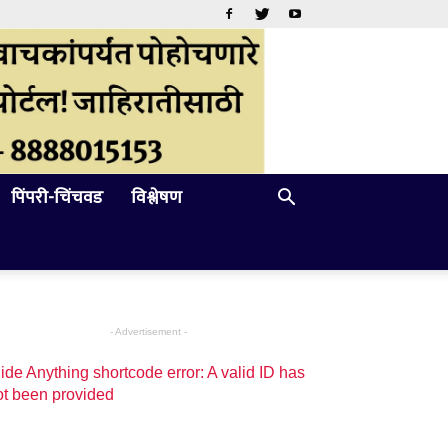
पिंपरी-चिंचवड
विश्लेषण
- Advertisement -
ide Anything shortcode error: A valid ID has
ot been provided