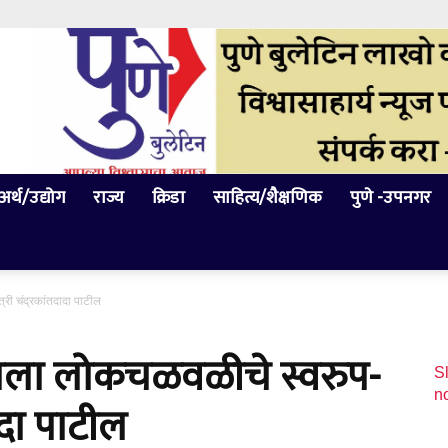
अर्थ/उद्योग
राज्य
क्रिडा
साहित्य/शैक्षणिक
पुणे -उपनगर
री चंद्रकांतदादा पाटील
नाला लोकचळवळीचे स्वरुप-
Sl
n
ादा पाटील