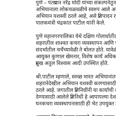
पुणे – पंतप्रधान नरेंद्र मोदी यांच्या संकल्प
अभियानाला लोकचळवळीचे स्वरुप आले असू
अभियान यशस्वी ठरले आहे, असे प्रतिपादन राज्य
पालकमंत्री चंद्रकांत पाटील यांनी केले.
पुणे महानगरपालिका येथे दक्षिण गोलार्धाती
शहरातील शाश्वत कचरा व्यवस्थापन आणि पु
संदर्भातील चर्चेच्यावेळी ते बोलत होते. य
आयुक्त कुणाल खेमनार, विशेष कार्य अधिकारी रा
प्रमुख अतुल विश्वास आदी उपस्थित होते.
श्री.पाटील म्हणाले, स्वच्छ भारत अभियानांत
शहरानेदेखील अभियान यशस्वी करण्यासाठी विश
ठरले आहे. जगातील प्रतिनिधींनी या कार्या
देण्यासाठी आलेले प्रतिनिधी हे आपापल्या दे
घनकचरा व्यवस्थापनासाठी ही भेट उपयुक्त ठर