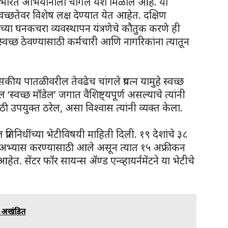
्छ भारत अभियानाला चांगले यश मिळाले आहे. या
च्छतेवर विशेष लक्ष देण्यात येत आहेत. दक्षिण
ण्याच्या घनकचरा व्यवस्थापन यंत्रणेचे कौतुक करणे ही
्छ ठेवण्यासाठी कर्मचारी आणि नागरिकांना त्यातून
ासकीय पातळीवरील तेवढेच चांगले प्रयत्न यामुहे स्वच्छ
्वच्छ मॉडेल’ जगात वैशिष्ट्यपूर्ण असल्याचे त्यांनी
ाठी उपयुक्त ठरेल, असा विश्वास त्यांनी व्यक्त केला.
ल प्रतिनिधींच्या भेटीविषयी माहिती दिली. १९ देशांचे ३८
ा अभ्यास करण्यासाठी आले असून त्यात १५ अफ्रीकन
त. सेंटर फॉर सायन्स ॲण्ड एन्व्हायर्नमेंटने या भेटीचे
रा अखंडित