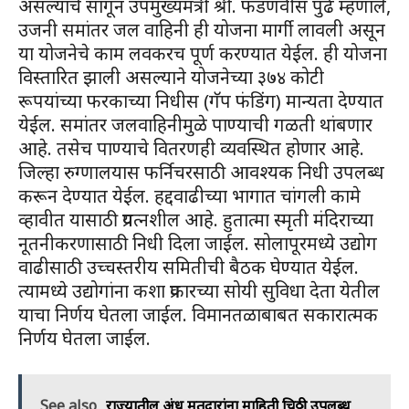
असल्याचे सांगून उपमुख्यमंत्री श्री. फडणवीस पुढे म्हणाले,
उजनी समांतर जल वाहिनी ही योजना मार्गी लावली असून
या योजनेचे काम लवकरच पूर्ण करण्यात येईल. ही योजना
विस्तारित झाली असल्याने योजनेच्या ३७४ कोटी
रूपयांच्या फरकाच्या निधीस (गॅप फंडिंग) मान्यता देण्यात
येईल. समांतर जलवाहिनीमुळे पाण्याची गळती थांबणार
आहे. तसेच पाण्याचे वितरणही व्यवस्थित होणार आहे.
जिल्हा रुग्णालयास फर्निचरसाठी आवश्यक निधी उपलब्ध
करून देण्यात येईल. हद्दवाढीच्या भागात चांगली कामे
व्हावीत यासाठी प्रयत्नशील आहे. हुतात्मा स्मृती मंदिराच्या
नूतनीकरणासाठी निधी दिला जाईल. सोलापूरमध्ये उद्योग
वाढीसाठी उच्चस्तरीय समितीची बैठक घेण्यात येईल.
त्यामध्ये उद्योगांना कशा प्रकारच्या सोयी सुविधा देता येतील
याचा निर्णय घेतला जाईल. विमानतळाबाबत सकारात्मक
निर्णय घेतला जाईल.
See also
राज्यातील अंध मतदारांना माहिती चिठ्ठी उपलब्ध