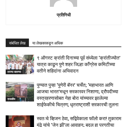
प्रतिनिधी
संबंधित लेख
या लेखकाकडून अधिक
९ ऑगस्ट क्रांती दिनाच्या पूर्व संध्येला ‘क्रांतीज्योत’
यात्रा काढून पुणे शहर जिल्हा काँग्रेस कमिटीच्या
वतीने शहिदांना अभिवादन
ताज्या बातम्या
पुण्यात पुन्हा ‘पुणेरी बॅनर’ चर्चेत; ‘महाभारत आणि
आजचा भारत’मधून सरकारवर निशाणा; द्रौपदीच्या
वस्त्रहरणासोबत नेहा बोरा यांच्यावर झालेल्या
राजकीय
शाईफेकीचे चित्रण; धृतराष्ट्राशी सरकारची तुलना
स्वतःचे व्हिजन ठेवा, सद्विवेकाला फॉलो करा! तुकाराम
मुंढे यांचे ‘जेन झी’ला आवाहन; बदल हा प्रगतीचा