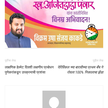
पूर्वीचा लेख
पुढील लेख
लाक्षणिक हेल्मेट दिवशी लक्षणीय प्रबोधन
पेरिविंकल च्या बारावीच्या प्रथम बँच ने
पुणेकरांकडून उपक्रमाची प्रशंसा
रोवला 100% निकालाचा झेंडा