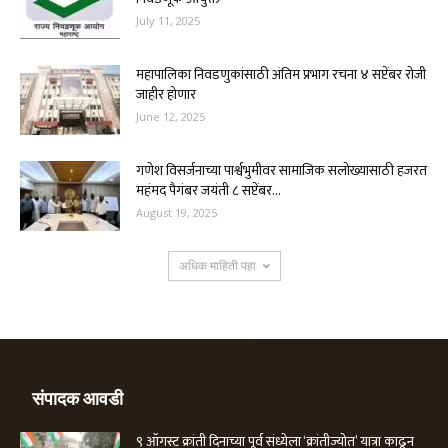
July 11, 2025
महापालिका निवडणुकांसाठी अंतिम प्रभाग रचना ४ सप्टेंबर रोजी
जाहीर होणार
June 12, 2025
गणेश विसर्जनाच्या पार्श्वभुमीवर सामाजिक सलोख्यासाठी हजरत
महंमद पैगंबर जयंती ८ सप्टेंबर...
August 19, 2025
अधिक माहिती पहा
संपादक आवडी
९ ऑगस्ट क्रांती दिनाच्या पूर्व संध्येला ‘क्रांतीज्योत’ यात्रा काढून