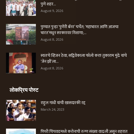
पुणे शहर...
August 9, 2026
पुण्यात पुन्हा ‘पुणेरी बॅनर’ चर्चेत; ‘महाभारत आणि आजचा
भारत’मधून सरकारवर निशाणा;...
August 8, 2026
स्वतःचे व्हिजन ठेवा, सद्विवेकाला फॉलो करा! तुकाराम मुंढे यांचे
‘जेन झी’ला...
August 8, 2026
लोकप्रिय पोस्ट
राहुल गांधी यांची खासदारकी रद्द
March 24, 2023
पिंपरी चिंचवडमध्ये करोनाची रुग्ण संख्या वाढली असून शहरात