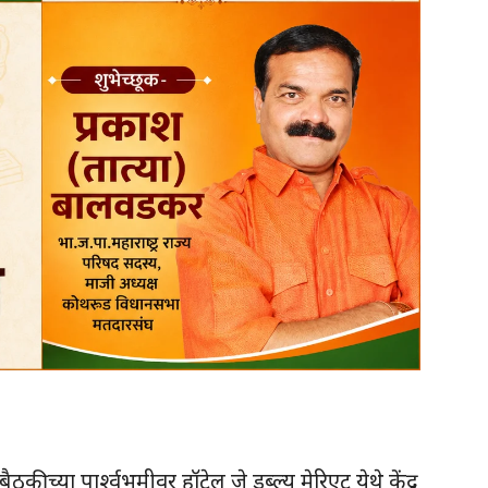
कीच्या पार्श्वभूमीवर हॉटेल जे डब्ल्यू मेरिएट येथे केंद्र