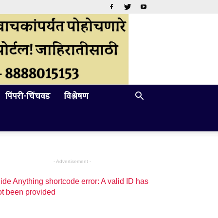
पिंपरी-चिंचवड
विश्लेषण
- Advertisement -
ide Anything shortcode error: A valid ID has
ot been provided