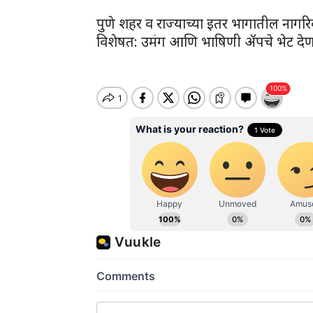
पुणे शहर व राज्याच्या इतर भागातील नागरिक
विशेषत: उमंग आणि भाषिणी ॲपचे भेट देणाऱ