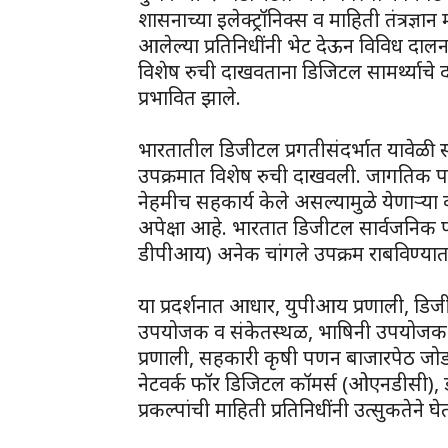
शासनाच्या इलेक्ट्रॉनिक्स व माहिती तंत्रज्ञ
आलेल्या प्रतिनिधींनी भेट देऊन विविध दा
विशेष रुची दाखवताना डिजिटल सामर्थ्याचे दर्
प्रभावित झाले.
भारतातील डिजीटल प्रगतीसंदर्भात यावेळी स
उपक्रमात विशेष रुची दाखवली. जागतिक पातळी
नेहमीच सहकार्य केले असल्यामुळे येणाऱ्या
अपेक्षा आहे. भारतात डिजीटल सार्वजनिक पाय
डीपीआय) अनेक चांगले उपक्रम राबविण्यात य
या प्रदर्शनात आधार, युपीआय प्रणाली, डि
उपयोजक व संकेतस्थळ, भाषिनी उपयोजक व स
प्रणाली, सहकारी कृषी पणन बाजारपेठ जो
नेटवर्क फॉर डिजिटल कॉमर्स (ओएनडीसी), डी
प्रकल्पांची माहिती प्रतिनिधींनी उत्सुकतेने घ