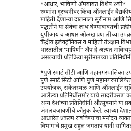
*आधार, भाषिणी ॲपबाबत विशेष रुची*
रुग्णांना दूरध्वनीवर किंवा ऑनलाईन वैद्यक
माहिती देणाऱ्या दालनाला सुरीनाम आणि सि
पद्धतीने या सेवेचा लाभ घेण्याबाबतची प्रक्रीय
युपीआय व आधार ओळख प्रणालीच्या उपक्रमा
केंद्रीय इलेक्ट्रॉनिक्स व माहिती तंत्रज्ञान
भारतातील ‘भाषिणी’ ॲप हे अत्यंत नाविन्य
असल्याची प्रतिक्रिया सुरीनामच्या प्रतिनिधींन
*पुणे स्मार्ट सीटी आणि महानगरपालिका उपक
पुणे स्मार्ट सिटी आणि पुणे महानगरपालिकेतर
उपयोजक, संकेतस्थळ आणि ऑनलाईन सुविध
आलेल्या प्रतिनिधींसमोर याचे सादरीकरण क
अन्य देशांच्या प्रतिनिधींनी औत्सुक्याने या 
अंमलबजावणीचे कौतुक केले. त्यांच्या देशातह
आधारित प्रकल्प राबविण्याचा मनोदय व्यक्त 
विभागाचे प्रमुख राहुल जगताप यांनी सांगितल