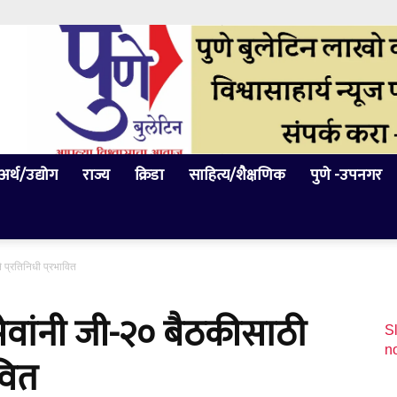
अर्थ/उद्योग
राज्य
क्रिडा
साहित्य/शैक्षणिक
पुणे -उपनगर
 प्रतिनिधी प्रभावित
वांनी जी-२० बैठकीसाठी
Sl
n
वित