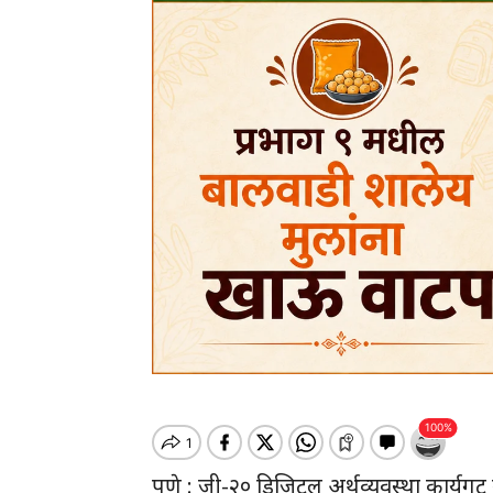
पुणे : जी-२० डिजिटल अर्थव्यवस्था कार्यगट बैठ