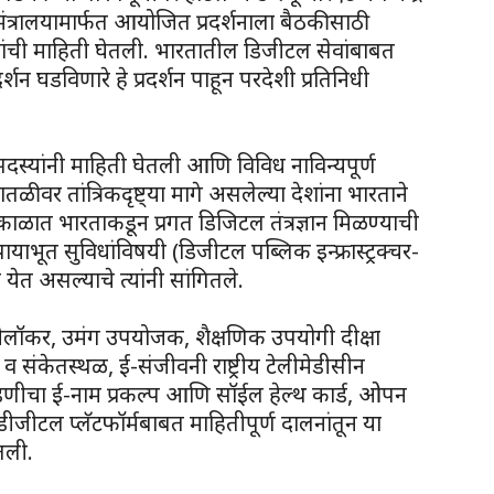
ान मंत्रालयामार्फत आयोजित प्रदर्शनाला बैठकीसाठी
लनांची माहिती घेतली. भारतातील डिजीटल सेवांबाबत
शन घडविणारे हे प्रदर्शन पाहून परदेशी प्रतिनिधी
दस्यांनी माहिती घेतली आणि विविध नाविन्यपूर्ण
वर तांत्रिकदृष्ट्या मागे असलेल्या देशांना भारताने
 काळात भारताकडून प्रगत डिजिटल तंत्रज्ञान मिळण्याची
ाभूत सुविधांविषयी (डिजीटल पब्लिक इन्फ्रास्ट्रक्चर-
ेत असल्याचे त्यांनी सांगितले.
जीलॉकर, उमंग उपयोजक, शैक्षणिक उपयोगी दीक्षा
ंकेतस्थळ, ई-संजीवनी राष्ट्रीय टेलीमेडीसीन
डणीचा ई-नाम प्रकल्प आणि सॉईल हेल्थ कार्ड, ओपन
जीटल प्लॅटफॉर्मबाबत माहितीपूर्ण दालनांतून या
ेतली.