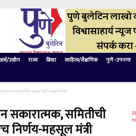
अर्थ/उद्योग
राज्य
क्रिडा
साहित्य/शैक्षणिक
पुणे -उपनगर
 करून लवकरच निर्णय-महसूल मंत्री राधाकृष्ण विखे...
सन सकारात्मक, समितीची
Sl
n
निर्णय-महसूल मंत्री