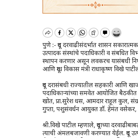
पुणे :- दूध दरवाढीसंदर्भात शासन सकारात्म
उत्पादक संस्थांचे पदाधिकारी व संबधित व
स्थापन करणार असून लवकरच यासंबधी निर्
आणि दूग्ध विकास मंत्री राधाकृष्ण विखे पाटी
दूध दरासंबधी राज्यातील सहकारी आणि खाजगी 
पदाधिकाऱ्यांच्या समवेत आयोजित बैठकीत त
खोत, प्रा.सुरेश धस, आमदार राहूल कुल, संग
गुप्ता, पशुसंवर्धन आयुक्त डॉ. हेमंत वसेकर,
श्री.विखे पाटील म्हणाले, दूधाच्या दरवाढीबा
त्याची अंमलबजावणी करण्यात येईल. दूध उत