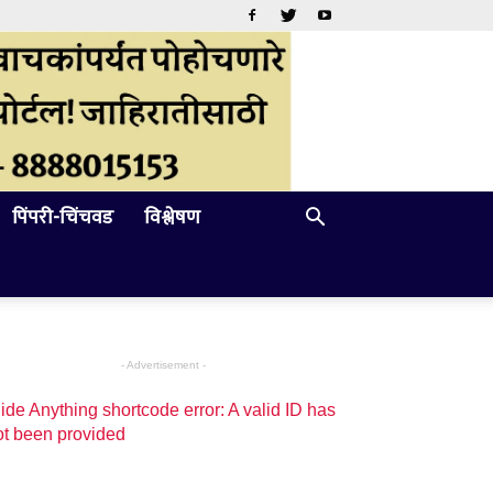
पिंपरी-चिंचवड
विश्लेषण
- Advertisement -
ide Anything shortcode error: A valid ID has
ot been provided