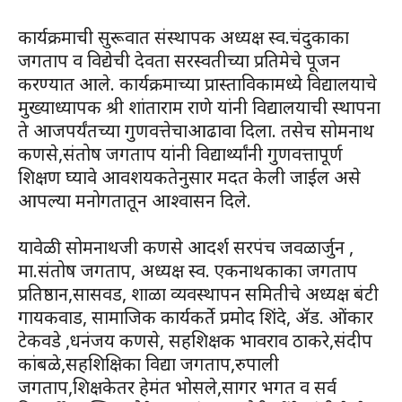
कार्यक्रमाची सुरूवात संस्थापक अध्यक्ष स्व.चंदुकाका
जगताप व विद्येची देवता सरस्वतीच्या प्रतिमेचे पूजन
करण्यात आले. कार्यक्रमाच्या प्रास्ताविकामध्ये विद्यालयाचे
मुख्याध्यापक श्री शांताराम राणे यांनी विद्यालयाची स्थापना
ते आजपर्यंतच्या गुणवत्तेचाआढावा दिला. तसेच सोमनाथ
कणसे,संतोष जगताप यांनी विद्यार्थ्यांनी गुणवत्तापूर्ण
शिक्षण घ्यावे आवशयकतेनुसार मदत केली जाईल असे
आपल्या मनोगतातून आश्वासन दिले.
यावेळी सोमनाथजी कणसे आदर्श सरपंच जवळार्जुन ,
मा.संतोष जगताप, अध्यक्ष स्व. एकनाथकाका जगताप
प्रतिष्ठान,सासवड, शाळा व्यवस्थापन समितीचे अध्यक्ष बंटी
गायकवाड, सामाजिक कार्यकर्ते प्रमोद शिंदे, ॲड. ओंकार
टेकवडे ,धनंजय कणसे, सहशिक्षक भावराव ठाकरे,संदीप
कांबळे,सहशिक्षिका विद्या जगताप,रुपाली
जगताप,शिक्षकेतर हेमंत भोसले,सागर भगत व सर्व