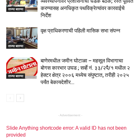
व्यवस्थापनावर प्रशासनाची धडक बैठक; रस्ते पूर्ववत
करण्यासह अनधिकृत पथविक्रेत्यांवर कारवाईचे
ताज्या बातम्या
निर्देश
वृक्ष प्राधिकरणाची पहिली मासिक सभा संपन्न
ताज्या बातम्या
बाणेरमधील जमीन घोटाळा – महसूल विभागाचा
बोगस कारभार उघड ; सर्व्हे नं. ३३/२पै/१ मधील २
हेक्टर क्षेत्र २००६ मध्येच संपुष्टात, तरीही २०२५
ताज्या बातम्या
पर्यंत बेकायदेशीर...
- Advertisement -
Slide Anything shortcode error: A valid ID has not been
provided