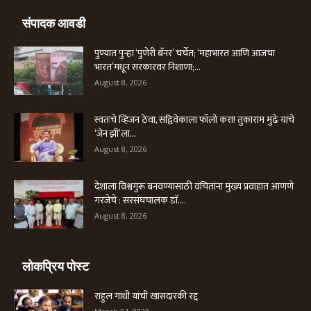
संपादक आवडी
पुण्यात पुन्हा ‘पुणेरी बॅनर’ चर्चेत; ‘महाभारत आणि आजचा
भारत’मधून सरकारवर निशाणा;...
August 8, 2026
स्वतःचे व्हिजन ठेवा, सद्विवेकाला फॉलो करा! तुकाराम मुंढे यांचे
‘जेन झी’ला...
August 8, 2026
देशाला विश्वगुरू बनवण्यासाठी वंचितांना मुख्य प्रवाहात आणणे
गरजेचे : सरसंघचालक डाॅ....
August 8, 2026
लोकप्रिय पोस्ट
राहुल गांधी यांची खासदारकी रद्द