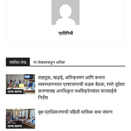
प्रतिनिधी
संबंधित लेख
या लेखकाकडून अधिक
वाहतूक, खड्डे, अतिक्रमण आणि कचरा
व्यवस्थापनावर प्रशासनाची धडक बैठक; रस्ते पूर्ववत
करण्यासह अनधिकृत पथविक्रेत्यांवर कारवाईचे
ताज्या बातम्या
निर्देश
वृक्ष प्राधिकरणाची पहिली मासिक सभा संपन्न
ताज्या बातम्या