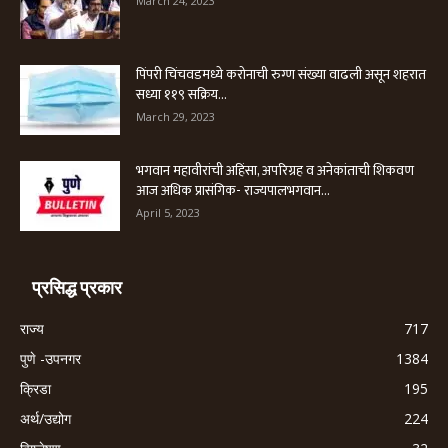
March 24, 2023
पिंपरी चिंचवडमध्ये करोनाची रुग्ण संख्या वाढली असून शहरात
सध्या ११९ सक्रिय...
March 29, 2023
भगवान महावीरांची अहिंसा, अपरिग्रह व अनेकांताची शिकवण
आज अधिक प्रासंगिक- राज्यपालभगवान...
April 5, 2023
प्रसिद्ध प्रकार
राज्य
717
पुणे -उपनगर
1384
क्रिडा
195
अर्थ/उद्योग
224