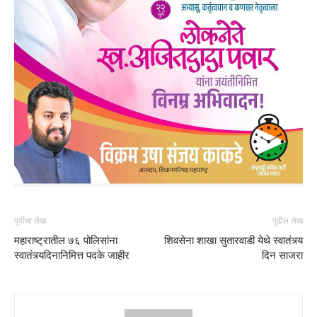
पूर्वीचा लेख
पुढील लेख
महाराष्ट्रातील ७६ पोलिसांना
शिवसेना शाखा सुतारवाडी येथे स्वातंत्र्य
स्वातंत्र्यदिनानिमित्त पदके जाहीर
दिन साजरा