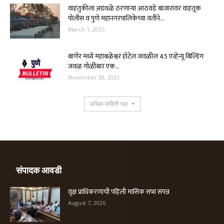
वाहतुकीला अडथळे ठरणाऱ्या आठवडे बाजारांवर वाहतूक
पोलीस व पुणे महानगरपालिकेच्या वतीने...
March 1, 2025
बाणेर मध्ये महाबळेश्वर हॉटेल जवळील 45 एव्हेन्यू बिल्डिंग
जवळ गोळीबार एक...
November 20, 2023
अधिक माहिती पहा
संपादक आवडी
वृक्ष प्राधिकरणाची पहिली मासिक सभा संपन्न
August 7, 2026