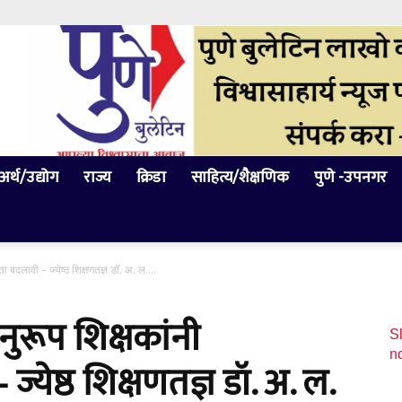
अर्थ/उद्योग
राज्य
क्रिडा
साहित्य/शैक्षणिक
पुणे -उपनगर
 बदलावी – ज्येष्ठ शिक्षणतज्ञ डॉ. अ. ल....
नुरूप शिक्षकांनी
Sl
n
येष्ठ शिक्षणतज्ञ डॉ. अ. ल.