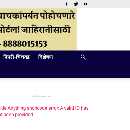
पिंपरी-चिंचवड
विश्लेषण
- Advertisement -
ide Anything shortcode error: A valid ID has
ot been provided