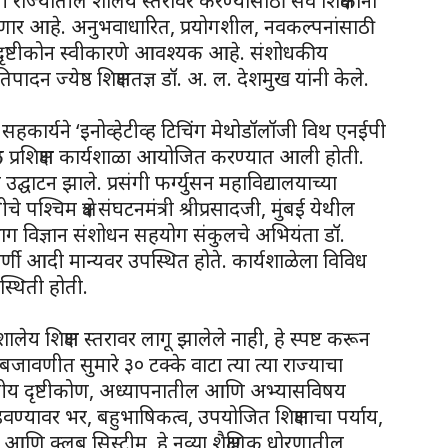
 राज्यातील शालेय स्तरावर करण्यासाठी सर्व शिक्षकांना
र आहे. अनुभवाधारित, प्रयोगशील, नवकल्पनांसाठी
 असा दृष्टीकोन स्वीकारणे आवश्यक आहे. संशोधकीय
ादन ज्येष्ठ शिक्षणतज्ञ डॉ. अ. ल. देशमुख यांनी केले.
या सहकार्यने ‘इनोव्हेटीव्ह टिचिंग मेथोडॉलॉजी विथ एनईपी
षक प्रशिक्षण कार्यशाळा आयोजित करण्यात आली होती.
द्घाटन झाले. प्रसंगी फर्ग्युसन महाविद्यालयाच्या
 पश्चिम क्षेत्र संघटनमंत्री श्रीप्रसादजी, मुंबई येथील
भाग विज्ञान संशोधन सहयोग संकुलचे अभियंता डॉ.
र्णी आदी मान्यवर उपस्थित होते. कार्यशाळेला विविध
स्थिती होती.
 शालेय शिक्षण स्तरावर लागू झालेले नाही, हे स्पष्ट करून
बजावणीत सुमारे ३० टक्के वाटा त्या त्या राज्याचा
खीय दृष्टीकोण, अध्यापनातील आणि अभ्यासविषय
ण्यावर भर, बहुभाषिकत्व, उपयोजित शिक्षणाचा पर्याय,
ा आणि क्लब सिस्टीम, हे नव्या शैक्षणिक धोरणातील