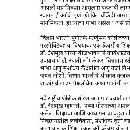
पुणे : “नव्या शैक्षणिक धोरणाची अंमलबजावणी
आपली मानसिकता आमूलाग्र बदलावी लागणा
स्वागतार्ह आणि पूर्णपणे विद्यार्थीकेंद्री
मानसिकता, हा त्याचा गाभा असेल,” असे प्रतिप
‘विज्ञान भारती’ पुणेतर्फे फर्ग्युसन कॉलेजच्
परस्पेक्टिव्ह’ या विषयावर एक दिवसीय शिक्
डॉ. देशमुख यांच्या बीजभाषणाने कार्यशाळेचे उ
उपप्राचार्य डॉ. स्वाती जोगळेकर, विज्ञानभारतीचे
भाभा अणु संशोधन केंद्रातील अणु उर्जा वि
जयंत जोशी, विज्ञान भारतीचे श्रीकांत कुलक
शाळांमधील ७५ पेक्षा अधिक अध्यापकांची उप
नवे राष्ट्रीय शैक्षणिक धोरण अद्याप राज्यातील
डॉ. देशमुख म्हणाले, “नव्या धोरणाच्या अंमल
असेल. शिक्षणाचा आणि अध्यापनाचा बहुशा
निवडण्यातील लवचिकता, संशोधक वृत्ती घडव
अनुभवात्मक शिक्षण, स्कूल कॉम्प्लेक्स योजन