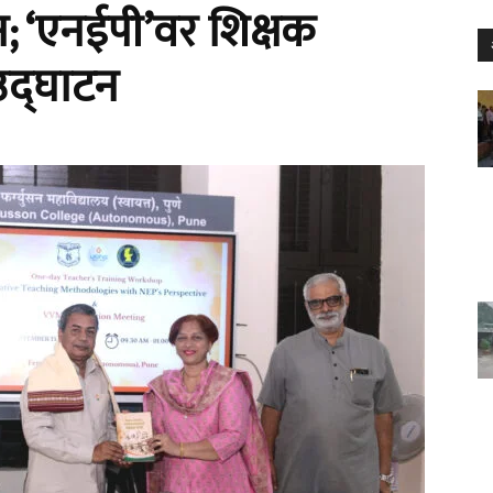
दन; ‘एनईपी’वर शिक्षक
 उद्घाटन