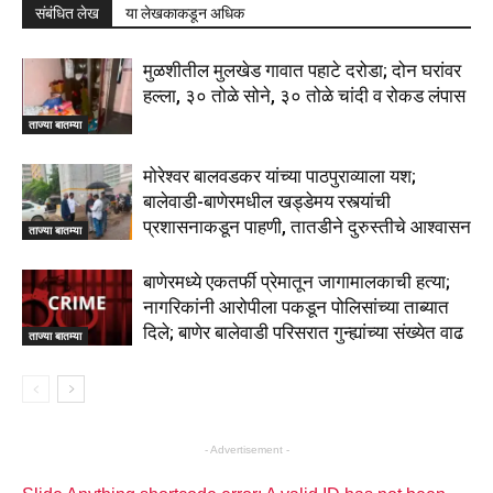
संबंधित लेख
या लेखकाकडून अधिक
मुळशीतील मुलखेड गावात पहाटे दरोडा; दोन घरांवर
हल्ला, ३० तोळे सोने, ३० तोळे चांदी व रोकड लंपास
ताज्या बातम्या
मोरेश्वर बालवडकर यांच्या पाठपुराव्याला यश;
बालेवाडी-बाणेरमधील खड्डेमय रस्त्यांची
प्रशासनाकडून पाहणी, तातडीने दुरुस्तीचे आश्वासन
ताज्या बातम्या
बाणेरमध्ये एकतर्फी प्रेमातून जागामालकाची हत्या;
नागरिकांनी आरोपीला पकडून पोलिसांच्या ताब्यात
दिले; बाणेर बालेवाडी परिसरात गुन्ह्यांच्या संख्येत वाढ
ताज्या बातम्या
- Advertisement -