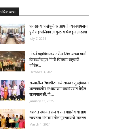
अधिक वाचा
पावसाच्या पार्श्वभूमीवर आपत्ती व्यवस्थापनाचा
पुणे महापालिका आयुक्त यांचेकडून आढावा
July 7, 2026
मॉडर्न महाविद्यालय गणेश खिंड याच्या माजी
विद्यार्थ्यांकडून पिंपरी चिंचवड राष्ट्रवादी
काँग्रेस...
October 3, 2023
राज्यातील विद्यापीठांमध्ये सायबर सुरक्षेबाबत
अल्पकालीन अभ्यासक्रम राबविण्यात येईल-
राज्यपाल सी. पी....
January 13, 2025
यशवंत पंचायत राज व संत गाडगेबाबा ग्राम
स्वच्छता अभियानातील पुरस्कारांचे वितरण
March 1, 2024