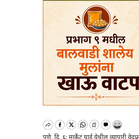
पुणे, दि. ६: मार्केट यार्ड येथील व्यापारी वे