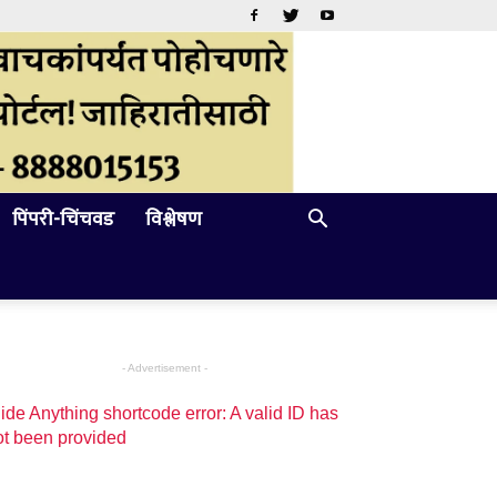
पिंपरी-चिंचवड
विश्लेषण
- Advertisement -
ide Anything shortcode error: A valid ID has
ot been provided