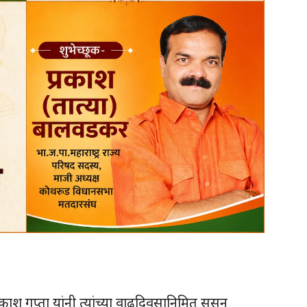
दप्रकाश गुप्ता यांनी त्यांच्या वाढदिवसानिमित ससून