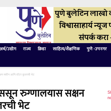
अर्थ/उद्योग
राज्य
क्रिडा
साहित्य/शैक्षणिक
पुणे -उपनगर
 सक्षन मशीन आणि वॉटर कूलरची भेट
ची ससून रुग्णालयास सक्षन
Sl
n
रची भेट